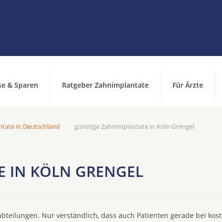
se & Sparen
Ratgeber Zahnimplantate
Für Ärzte
ntate in Deutschland
günstige Zahnimplantate in Köln Grengel
 IN KÖLN GRENGEL
bteilungen. Nur verständlich, dass auch Patienten gerade bei kos