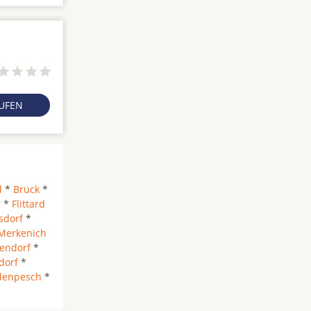
RUFEN
d
*
Brück
*
r
*
Flittard
sdorf
*
Merkenich
endorf
*
dorf
*
denpesch
*