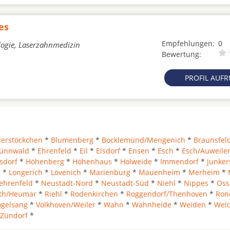
es
Empfehlungen:
0
logie, Laserzahnmedizin
Bewertung:
PROFIL AUF
derstöckchen
*
Blumenberg
*
Bocklemünd/Mengenich
*
Braunsfel
ünnwald
*
Ehrenfeld
*
Eil
*
Elsdorf
*
Ensen
*
Esch
*
Esch/Auweile
sdorf
*
Höhenberg
*
Höhenhaus
*
Holweide
*
Immendorf
*
Junker
r
*
Longerich
*
Lövenich
*
Marienburg
*
Mauenheim
*
Merheim
*
ehrenfeld
*
Neustadt-Nord
*
Neustadt-Süd
*
Niehl
*
Nippes
*
Oss
th/Heumar
*
Riehl
*
Rodenkirchen
*
Roggendorf/Thenhoven
*
Ron
ogelsang
*
Volkhoven/Weiler
*
Wahn
*
Wahnheide
*
Weiden
*
Wei
Zündorf
*