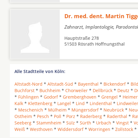
Dr. med. dent. Martin Tigg
Zahnarzt, Implantologie, Parodonto
Hauptstraße 278
51503 Rösrath Hoffnungsthal
Alle Stadtteile von Köln:
Altstadt-Nord
*
Altstadt-Süd
*
Bayenthal
*
Bickendorf
*
Bil
Buchforst
*
Buchheim
*
Chorweiler
*
Dellbrück
*
Deutz
*
D
*
Fühlingen
*
Godorf
*
Gremberghoven
*
Grengel
*
Heimer
Kalk
*
Klettenberg
*
Langel
*
Lind
*
Lindenthal
*
Lindweile
*
Meschenich
*
Mülheim
*
Müngersdorf
*
Neubrück
*
Neu
Ostheim
*
Pesch
*
Poll
*
Porz
*
Raderberg
*
Raderthal
*
Ra
Seeberg
*
Stammheim
*
Sülz
*
Sürth
*
Urbach
*
Vingst
*
V
Weiß
*
Westhoven
*
Widdersdorf
*
Worringen
*
Zollstock
*