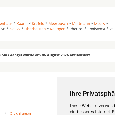
genhaus
*
Kaarst
*
Krefeld
*
Meerbusch
*
Mettmann
*
Moers
*
uyn *
Neuss
*
Oberhausen
*
Ratingen
* Rheurdt * Tönisvorst * Vel
Köln Grengel wurde am 06 August 2026 aktualisiert.
Ihre Privatsphä
mehr
Diese Website verwend
ein besseres Internet-
Oralchirurgen
Zahnärzte in Städten