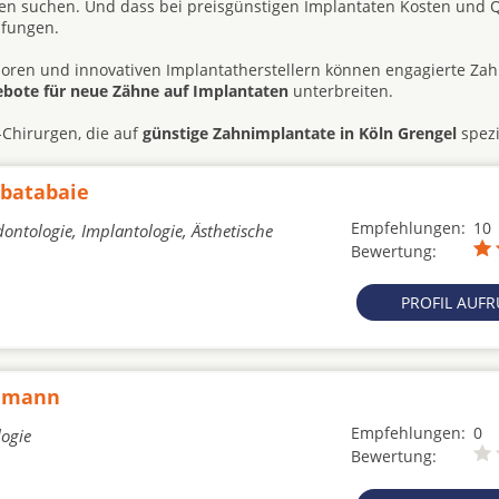
 suchen. Und dass bei preisgünstigen Implantaten Kosten und Q
üfungen.
ren und innovativen Implantatherstellern können engagierte Zah
ebote für neue Zähne auf Implantaten
unterbreiten.
-Chirurgen, die auf
günstige Zahnimplantate in Köln Grengel
spezi
abatabaie
Empfehlungen:
10
ontologie, Implantologie, Ästhetische
Bewertung:
PROFIL AUF
demann
Empfehlungen:
0
logie
Bewertung: