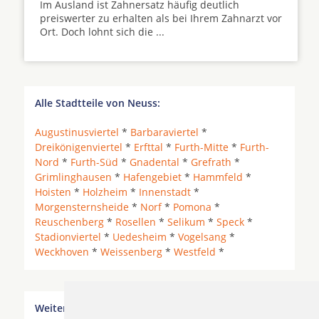
Im Ausland ist Zahnersatz häufig deutlich
preiswerter zu erhalten als bei Ihrem Zahnarzt vor
Ort. Doch lohnt sich die ...
Alle Stadtteile von Neuss:
Augustinusviertel
*
Barbaraviertel
*
Dreikönigenviertel
*
Erfttal
*
Furth-Mitte
*
Furth-
Nord
*
Furth-Süd
*
Gnadental
*
Grefrath
*
Grimlinghausen
*
Hafengebiet
*
Hammfeld
*
Hoisten
*
Holzheim
*
Innenstadt
*
Morgensternsheide
*
Norf
*
Pomona
*
Reuschenberg
*
Rosellen
*
Selikum
*
Speck
*
Stadionviertel
*
Uedesheim
*
Vogelsang
*
Weckhoven
*
Weissenberg
*
Westfeld
*
Weitere Orte in der Nähe von Neuss