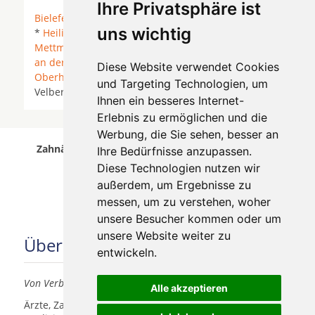
Ihre Privatsphäre ist
Bielefeld
*
Duisburg
*
Düsseldorf
* Erkrath *
Essen
uns wichtig
*
Heiligenhaus
*
Kaarst
*
Krefeld
*
Meerbusch
*
Mettmann
*
Moers
* Mönchengladbach *
Mülheim
an der Ruhr
* Neukirchen-Vluyn *
Neuss
*
Diese Website verwendet Cookies
Oberhausen
*
Ratingen
* Rheurdt * Tönisvorst *
und Targeting Technologien, um
Velbert *
Willich
* Wuppertal * Wülfrath *
Ihnen ein besseres Internet-
Erlebnis zu ermöglichen und die
Werbung, die Sie sehen, besser an
Zahnärzte für Zahnimplantete in Neuss wurde am
Ihre Bedürfnisse anzupassen.
09 August 2026 aktualisiert.
Diese Technologien nutzen wir
außerdem, um Ergebnisse zu
messen, um zu verstehen, woher
unsere Besucher kommen oder um
unsere Website weiter zu
Über uns
entwickeln.
Von Verbrauchern für Verbraucher
Alle akzeptieren
Ärzte, Zahnärzte, Akustiker und andere