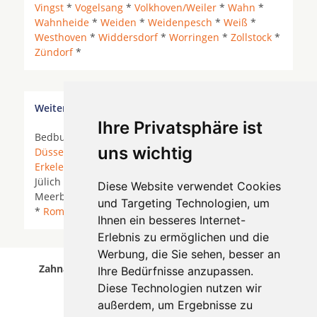
Vingst
*
Vogelsang
*
Volkhoven/Weiler
*
Wahn
*
Wahnheide
*
Weiden
*
Weidenpesch
*
Weiß
*
Westhoven
*
Widdersdorf
*
Worringen
*
Zollstock
*
Zündorf
*
Weitere Orte in der Nähe von Köln Bickendorf
Ihre Privatsphäre ist
Bedburg *
Bedburg Erft
*
Bergheim
*
Dormagen
*
uns wichtig
Düsseldorf
*
Elsdorf
* Elsdorf (Rheinland) *
Erkelenz
*
Grevenbroich
* Hückelhoven *
Jüchen
*
Jülich *
Kaarst
*
Korschenbroich
* Köln *
Diese Website verwendet Cookies
Meerbusch *
Mönchengladbach
*
Neuss
*
Pulheim
und Targeting Technologien, um
*
Rommerskirchen
*
Titz
* Wegberg * Willich *
Ihnen ein besseres Internet-
Erlebnis zu ermöglichen und die
Werbung, die Sie sehen, besser an
Zahnärzte für Zahnimplantete in Köln Bickendorf
Ihre Bedürfnisse anzupassen.
wurde am 08 August 2026 aktualisiert.
Diese Technologien nutzen wir
außerdem, um Ergebnisse zu