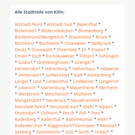
Alle Stadtteile von Köln:
Altstadt-Nord
*
Altstadt-Süd
*
Bayenthal
*
Bickendorf
*
Bilderstöckchen
*
Blumenberg
*
Bocklemünd/Mengenich
*
Braunsfeld
*
Brück
*
Buchforst
*
Buchheim
*
Chorweiler
*
Dellbrück
*
Deutz
*
Dünnwald
*
Ehrenfeld
*
Eil
*
Elsdorf
*
Ensen
*
Esch
*
Esch/Auweiler
*
Flittard
*
Fühlingen
*
Godorf
*
Gremberghoven
*
Grengel
*
Heimersdorf
*
Höhenberg
*
Höhenhaus
*
Holweide
*
Immendorf
*
Junkersdorf
*
Kalk
*
Klettenberg
*
Langel
*
Lind
*
Lindenthal
*
Lindweiler
*
Longerich
*
Lövenich
*
Marienburg
*
Mauenheim
*
Merheim
*
Merkenich
*
Meschenich
*
Mülheim
*
Müngersdorf
*
Neubrück
*
Neuehrenfeld
*
Neustadt-Nord
*
Neustadt-Süd
*
Niehl
*
Nippes
*
Ossendorf
*
Ostheim
*
Pesch
*
Poll
*
Porz
*
Raderberg
*
Raderthal
*
Rath/Heumar
*
Riehl
*
Rodenkirchen
*
Roggendorf/Thenhoven
*
Rondorf
*
Seeberg
*
Stammheim
*
Sülz
*
Sürth
*
Urbach
*