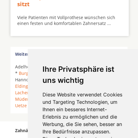
sitzt
Viele Patienten mit Vollprothese wünschen sich
einen festen und komfortablen Zahnersatz ...
Weitere Orte in der Nähe von Nienhagen
Adelheidsdorf * Ahnsbeck *
Beedenbostel
*
Bröckel
Ihre Privatsphäre ist
*
Burgdorf (Kreis Hannover)
* Burgdorf (Region
uns wichtig
Hannover) *
Celle
*
Edemissen
*
Eicklingen
*
Eldingen
*
Hambühren
* Hohne * Höfer *
Lachendorf
* Langlingen * Leiferde *
Meinersen
*
Diese Website verwendet Cookies
Müden (Aller)
*
Nienhagen
* Nienhagen bei Celle *
und Targeting Technologien, um
Uetze
*
Wathlingen
*
Wienhausen
*
Ihnen ein besseres Internet-
Erlebnis zu ermöglichen und die
Werbung, die Sie sehen, besser an
Zahnärzte für Zahnimplantete in Nienhagen wurde
Ihre Bedürfnisse anzupassen.
am 08 August 2026 aktualisiert.