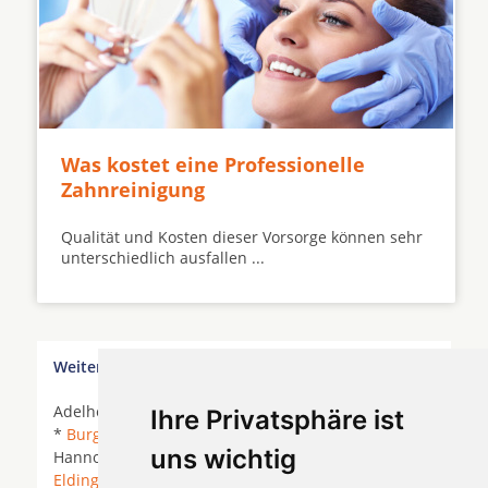
Was kostet eine Professionelle
Zahnreinigung
Qualität und Kosten dieser Vorsorge können sehr
unterschiedlich ausfallen ...
Weitere Orte in der Nähe von Eicklingen:
Adelheidsdorf * Ahnsbeck *
Beedenbostel
*
Bröckel
Ihre Privatsphäre ist
*
Burgdorf (Kreis Hannover)
* Burgdorf (Region
uns wichtig
Hannover) *
Celle
*
Edemissen
*
Eicklingen
*
Eldingen
*
Hambühren
* Hohne * Höfer *