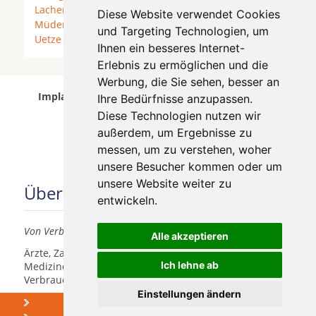
Lachendorf
* Langlingen * Leiferde *
Meinersen
*
Diese Website verwendet Cookies
Müden (Aller)
*
Nienhagen
* Nienhagen bei Celle *
und Targeting Technologien, um
Uetze
*
Wathlingen
*
Wienhausen
*
Ihnen ein besseres Internet-
Erlebnis zu ermöglichen und die
Werbung, die Sie sehen, besser an
Implantologen in Eicklingen wurde am 05 August
Ihre Bedürfnisse anzupassen.
2026 aktualisiert.
Diese Technologien nutzen wir
außerdem, um Ergebnisse zu
messen, um zu verstehen, woher
unsere Besucher kommen oder um
unsere Website weiter zu
Über uns
entwickeln.
Von Verbrauchern für Verbraucher
Alle akzeptieren
Ärzte, Zahnärzte, Akustiker und andere
Ich lehne ab
Medizindienstleister haben hier die Möglichkeit, sich
Verbrauchern vorzustellen.
Einstellungen ändern
Über uns
Praxismarketing