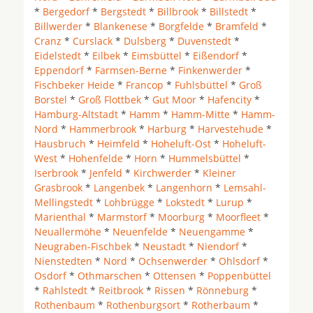
*
Bergedorf
*
Bergstedt
*
Billbrook
*
Billstedt
*
Billwerder
*
Blankenese
*
Borgfelde
*
Bramfeld
*
Cranz
*
Curslack
*
Dulsberg
*
Duvenstedt
*
Eidelstedt
*
Eilbek
*
Eimsbüttel
*
Eißendorf
*
Eppendorf
*
Farmsen-Berne
*
Finkenwerder
*
Fischbeker Heide
*
Francop
*
Fuhlsbüttel
*
Groß
Borstel
*
Groß Flottbek
*
Gut Moor
*
Hafencity
*
Hamburg-Altstadt
*
Hamm
*
Hamm-Mitte
*
Hamm-
Nord
*
Hammerbrook
*
Harburg
*
Harvestehude
*
Hausbruch
*
Heimfeld
*
Hoheluft-Ost
*
Hoheluft-
West
*
Hohenfelde
*
Horn
*
Hummelsbüttel
*
Iserbrook
*
Jenfeld
*
Kirchwerder
*
Kleiner
Grasbrook
*
Langenbek
*
Langenhorn
*
Lemsahl-
Mellingstedt
*
Lohbrügge
*
Lokstedt
*
Lurup
*
Marienthal
*
Marmstorf
*
Moorburg
*
Moorfleet
*
Neuallermöhe
*
Neuenfelde
*
Neuengamme
*
Neugraben-Fischbek
*
Neustadt
*
Niendorf
*
Nienstedten
*
Nord
*
Ochsenwerder
*
Ohlsdorf
*
Osdorf
*
Othmarschen
*
Ottensen
*
Poppenbüttel
*
Rahlstedt
*
Reitbrook
*
Rissen
*
Rönneburg
*
Rothenbaum
*
Rothenburgsort
*
Rotherbaum
*