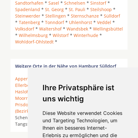
Sandtorhafen
*
Sasel
*
Schnelsen
*
Sinstorf
*
Spadenland
*
St. Georg
*
St. Pauli
*
Steilshoop
*
Steinwerder
*
Stellingen
*
Sternschanze
*
Sülldorf
*
Tatenberg
*
Tonndorf
*
Uhlenhorst
*
Veddel
*
Volksdorf
*
Waltershof
*
Wandsbek
*
Wellingsbüttel
*
Wilhelmsburg
*
Wilstorf
*
Winterhude
*
Wohldorf-Ohlstedt
*
Weitere Orte in der Nähe von Hamburg Sülldorf
Appen
* Borstel-Hohenraden *
Bönningstedt
*
Ellerbek
* Ellerhoop *
Halstenbek
*
Hamburg
*
Ihre Privatsphäre ist
Hasloh
* Hetlinger Neuerkoog * Kummerfeld *
uns wichtig
Moorrege bei Uetersen
*
Norderstedt
*
Pinneberg
*
Prisdorf
*
Quickborn
*
Rellingen
*
Schenefeld
(Bezirk Hamburg)
* Schenefeld (Kreis Pinneberg) *
Diese Website verwendet Cookies
Schenefeld (Kreis Steinburg) *
Tangstedt
*
und Targeting Technologien, um
Tangstedt (Kreis Pinneberg) * Tornesch *
Wedel
*
Ihnen ein besseres Internet-
Erlebnis zu ermöglichen und die