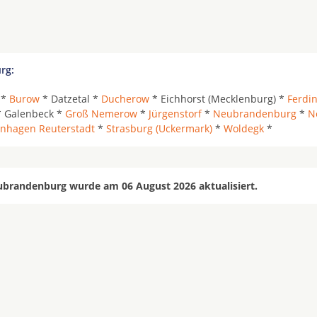
rg:
*
Burow
* Datzetal *
Ducherow
* Eichhorst (Mecklenburg) *
Ferdi
 Galenbeck *
Groß Nemerow
*
Jürgenstorf
*
Neubrandenburg
*
N
enhagen Reuterstadt
*
Strasburg (Uckermark)
*
Woldegk
*
ubrandenburg wurde am 06 August 2026 aktualisiert.