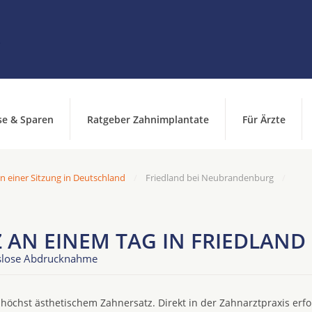
se & Sparen
Ratgeber Zahnimplantate
Für Ärzte
n einer Sitzung in Deutschland
Friedland bei Neubrandenburg
Z AN EINEM TAG IN FRIEDLAN
gslose Abdrucknahme
öchst ästhetischem Zahnersatz. Direkt in der Zahnarztpraxis erfol