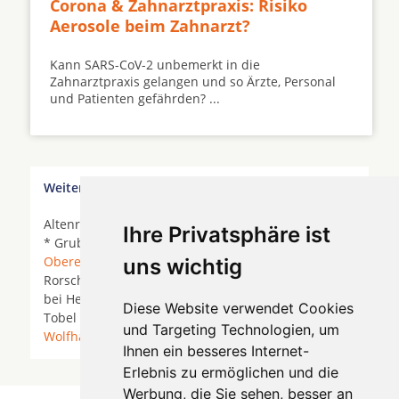
Corona & Zahnarztpraxis: Risiko
Aerosole beim Zahnarzt?
Kann SARS-CoV-2 unbemerkt in die
Zahnarztpraxis gelangen und so Ärzte, Personal
und Patienten gefährden? ...
Weitere Orte in der Nähe von Staad SG
Altenrhein * Buechen bei Staad * Gaißau *
Goldach
Ihre Privatsphäre ist
* Grub *
Grub AR
*
Heiden
*
Horn
*
Lutzenberg
*
Oberegg
*
Rheineck
*
Rorschach
*
uns wichtig
Rorschacherberg *
Schachen bei Reute
* Schwendi
bei Heiden * Staad *
Staad SG
*
Steinach
*
Thal
*
Diese Website verwendet Cookies
Tobel *
Walzenhausen
*
Wienacht-Tobel
*
und Targeting Technologien, um
Wolfhalden
*
Ihnen ein besseres Internet-
Erlebnis zu ermöglichen und die
Werbung, die Sie sehen, besser an