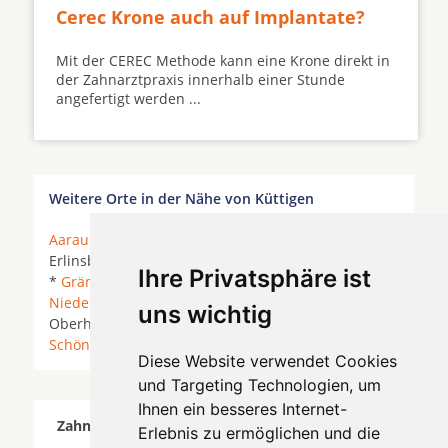
Cerec Krone auch auf Implantate?
Mit der CEREC Methode kann eine Krone direkt in
der Zahnarztpraxis innerhalb einer Stunde
angefertigt werden ...
Weitere Orte in der Nähe von Küttigen
Aarau
* Asp * Biberstein *
Buchs AG
* Densbüren *
Erlinsbach *
Erlinsbach AG
*
Frick
*
Gipf-Oberfrick
Ihre Privatsphäre ist
*
Gränichen
* Herzberg *
Lostorf
*
Muhen
*
Niedergösgen
*
Niederlenz
*
Oberentfelden
*
uns wichtig
Oberhof *
Rohr AG
* Rombach *
Schinznach Dorf
*
Schönenwerd
* Staffelegg *
Suhr
*
Diese Website verwendet Cookies
und Targeting Technologien, um
Ihnen ein besseres Internet-
Zahnärzte für Zahnimplantete in Küttigen wurde
Erlebnis zu ermöglichen und die
am 08 August 2026 aktualisiert.