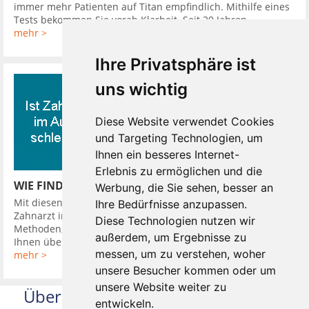
immer mehr Patienten auf Titan empfindlich. Mithilfe eines
Tests bekommen Sie vorab Klarheit. Seit 20 Jahren ...
mehr >
Ihre Privatsphäre ist
uns wichtig
Diese Website verwendet Cookies
und Targeting Technologien, um
Ihnen ein besseres Internet-
Erlebnis zu ermöglichen und die
WIE FINDE ICH EINEN GUTEN ZAHNARZT
Werbung, die Sie sehen, besser an
Mit diesen 10 Tipps finden Sie leicht einen guten günstigen
Ihre Bedürfnisse anzupassen.
Zahnarzt in Ihrer Nähe. So hat Ihr Zahnarzt verschiedene
Diese Technologien nutzen wir
Methoden, Sie in seine Diagnose einzubeziehen. Er kann
außerdem, um Ergebnisse zu
Ihnen über Kamera oder ...
messen, um zu verstehen, woher
mehr >
unsere Besucher kommen oder um
unsere Website weiter zu
Über uns
entwickeln.