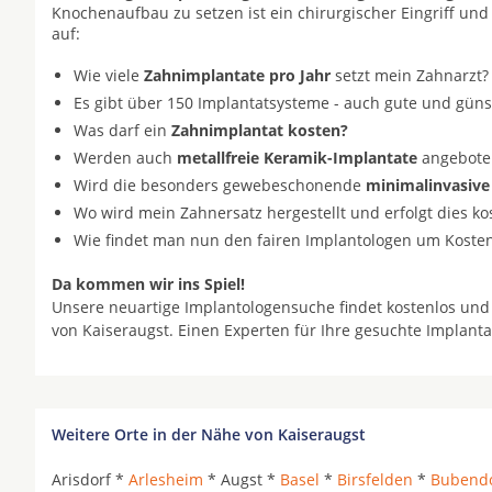
Knochenaufbau zu setzen ist ein chirurgischer Eingriff und
auf:
Wie viele
Zahnimplantate pro Jahr
setzt mein Zahnarzt?
Es gibt über 150 Implantatsysteme - auch gute und gün
Was darf ein
Zahnimplantat kosten?
Werden auch
metallfreie Keramik-Implantate
angeboten 
Wird die besonders gewebeschonende
minimalinvasive
Wo wird mein Zahnersatz hergestellt und erfolgt dies k
Wie findet man nun den fairen Implantologen um Koste
Da kommen wir ins Spiel!
Unsere neuartige Implantologensuche findet kostenlos und
von Kaiseraugst. Einen Experten für Ihre gesuchte Implant
Weitere Orte in der Nähe von Kaiseraugst
Arisdorf *
Arlesheim
* Augst *
Basel
*
Birsfelden
*
Bubendo