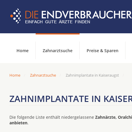
Home
Zahnarztsuche
Preise & Sparen
Home
Zahnarztsuche
Zahnimplantate in Kaiseraugst
ZAHNIMPLANTATE IN KAISE
Die folgende Liste enthält niedergelassene
Zahnärzte, Oralch
anbieten
.