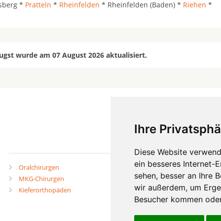
sberg *
Pratteln
*
Rheinfelden
* Rheinfelden (Baden) *
Riehen
*
ugst wurde am 07 August 2026 aktualisiert.
Ihre Privatsphä
mehr
Diese Website verwend
ein besseres Internet-
Oralchirurgen
Zahnärzte in Städten
sehen, besser an Ihre 
MKG-Chirurgen
Zahnärzte in Stadtteilen
wir außerdem, um Erge
Kieferorthopäden
Besucher kommen oder 