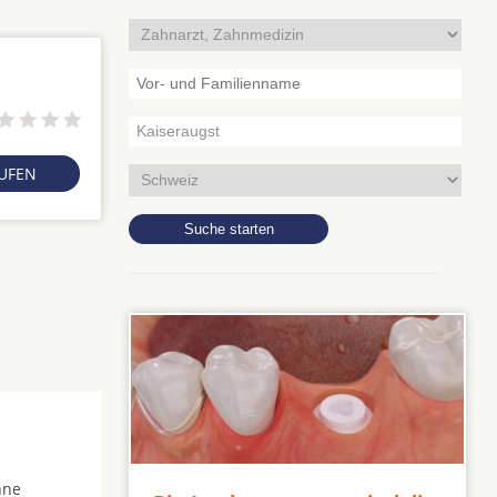
RUFEN
hne