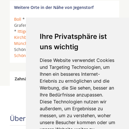
Weitere Orte in der Nähe von Jegenstorf
Boll
*
Bolligen
*
Burgdorf
*
Fraubrunnen
*
Grafenried * Hettiswil bei Hindelbank *
Hindelbank
*
Ittigen
*
Jegenstorf
* Kernenried *
Kirchberg
*
Ihre Privatsphäre ist
Kirchberg BE
* Mattstetten *
Moosseedorf
*
Münchenbuchsee
* Münchringen *
Oberburg
*
uns wichtig
Schönbühl *
Stettlen
* Urtenen *
Urtenen-
Schönbühl
* Zauggenried *
Zollikofen
*
Diese Website verwendet Cookies
und Targeting Technologien, um
Ihnen ein besseres Internet-
Zahnärzte für Zahnimplantete in Jegenstorf wurde
Erlebnis zu ermöglichen und die
am 05 August 2026 aktualisiert.
Werbung, die Sie sehen, besser an
Ihre Bedürfnisse anzupassen.
Diese Technologien nutzen wir
außerdem, um Ergebnisse zu
messen, um zu verstehen, woher
Über uns
unsere Besucher kommen oder um