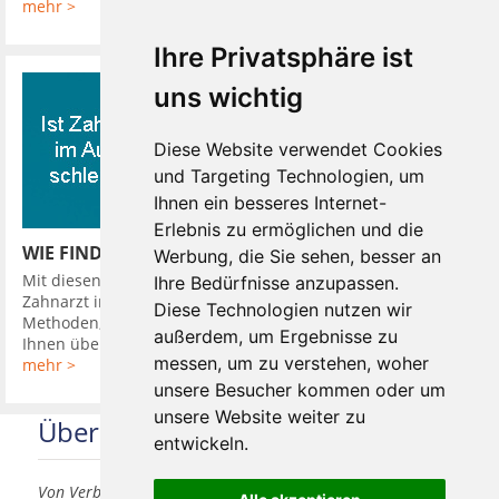
mehr >
Ihre Privatsphäre ist
uns wichtig
Diese Website verwendet Cookies
und Targeting Technologien, um
Ihnen ein besseres Internet-
Erlebnis zu ermöglichen und die
WIE FINDE ICH EINEN GUTEN ZAHNARZT
Werbung, die Sie sehen, besser an
Mit diesen 10 Tipps finden Sie leicht einen guten günstigen
Ihre Bedürfnisse anzupassen.
Zahnarzt in Ihrer Nähe. So hat Ihr Zahnarzt verschiedene
Diese Technologien nutzen wir
Methoden, Sie in seine Diagnose einzubeziehen. Er kann
außerdem, um Ergebnisse zu
Ihnen über Kamera oder ...
messen, um zu verstehen, woher
mehr >
unsere Besucher kommen oder um
unsere Website weiter zu
Über uns
entwickeln.
Von Verbrauchern für Verbraucher