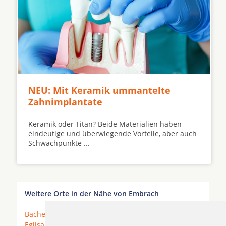
NEU: Mit Keramik ummantelte
Zahnimplantate
Keramik oder Titan? Beide Materialien haben
eindeutige und überwiegende Vorteile, aber auch
Schwachpunkte ...
Weitere Orte in der Nähe von Embrach
Bachenbülach
*
Bassersdorf
*
Bülach
* Dättlikon *
Eglisau
*
Embrach
* Eschenmosen *
Freienstein
*