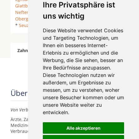
Ihre Privatsphäre ist
Glattbrugg
*
Glattfelden
*
Kloten
* Lufingen *
Neftenbach
* Nussbaumen * Oberembrach *
uns wichtig
Oberglatt
* Rorbas * Rorbas-Freienstein *
Rümlang
*
Seuzach
* Winkel *
Winterthur
*
Zürich
*
Diese Website verwendet Cookies
und Targeting Technologien, um
Ihnen ein besseres Internet-
Zahnärzte für Zahnimplantete in Embrach wurde
Erlebnis zu ermöglichen und die
am 05 August 2026 aktualisiert.
Werbung, die Sie sehen, besser an
Ihre Bedürfnisse anzupassen.
Diese Technologien nutzen wir
außerdem, um Ergebnisse zu
messen, um zu verstehen, woher
Über uns
unsere Besucher kommen oder um
unsere Website weiter zu
Von Verbrauchern für Verbraucher
entwickeln.
Ärzte, Zahnärzte, Akustiker und andere
Medizindienstleister haben hier die Möglichkeit, sich
Alle akzeptieren
Verbrauchern vorzustellen.