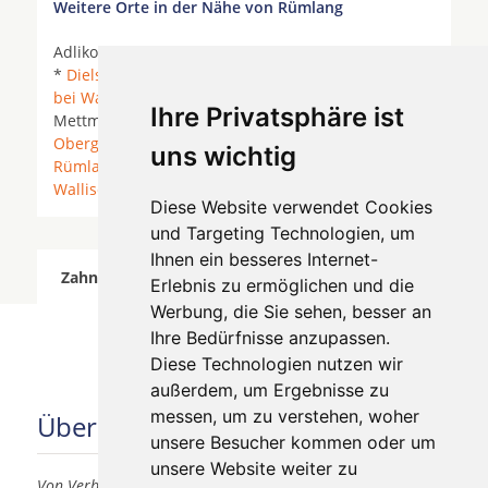
Weitere Orte in der Nähe von Rümlang
Adlikon bei Regensdorf *
Bachenbülach
*
Buchs ZH
*
Dielsdorf
*
Glattbrugg
* Glattpark *
Glattzentrum
bei Wallisellen
* Katzenrüti *
Kloten
*
Ihre Privatsphäre ist
Mettmenhasli *
Niederhasli
*
Oberengstringen
*
Oberglatt
* Oberhasli * Opfikon *
Regensdorf
*
uns wichtig
Rümlang
* Seebach *
Unterengstringen
*
Wallisellen
* Watt *
Weiningen ZH
*
Zürich
*
Diese Website verwendet Cookies
und Targeting Technologien, um
Ihnen ein besseres Internet-
Zahnärzte für Zahnimplantete in Rümlang wurde
Erlebnis zu ermöglichen und die
am 07 August 2026 aktualisiert.
Werbung, die Sie sehen, besser an
Ihre Bedürfnisse anzupassen.
Diese Technologien nutzen wir
außerdem, um Ergebnisse zu
messen, um zu verstehen, woher
Über uns
unsere Besucher kommen oder um
unsere Website weiter zu
Von Verbrauchern für Verbraucher