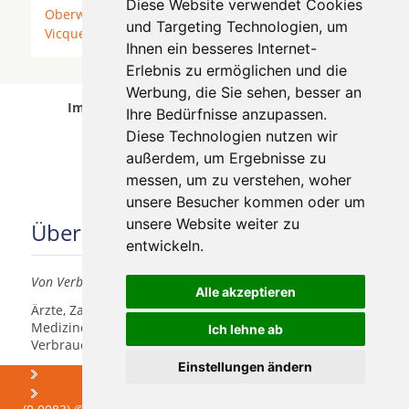
Diese Website verwendet Cookies
Oberwil BL
*
Reigoldswil
*
Reinach BL
*
Therwil
*
und Targeting Technologien, um
Vicques
* Wahlen bei Laufen * Zwingen *
Ihnen ein besseres Internet-
Erlebnis zu ermöglichen und die
Werbung, die Sie sehen, besser an
Implantologen in Breitenbach wurde am 06
Ihre Bedürfnisse anzupassen.
August 2026 aktualisiert.
Diese Technologien nutzen wir
außerdem, um Ergebnisse zu
messen, um zu verstehen, woher
unsere Besucher kommen oder um
unsere Website weiter zu
Über uns
entwickeln.
Von Verbrauchern für Verbraucher
Alle akzeptieren
Ärzte, Zahnärzte, Akustiker und andere
Medizindienstleister haben hier die Möglichkeit, sich
Ich lehne ab
Verbrauchern vorzustellen.
Einstellungen ändern
Über uns
Was kosten
Zahnimplantate
Praxismarketing