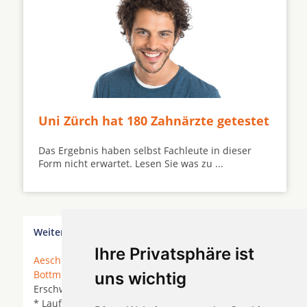
Uni Zürch hat 180 Zahnärzte getestet
Das Ergebnis haben selbst Fachleute in dieser
Form nicht erwartet. Lesen Sie was zu ...
Weitere Orte in der Nähe von Breitenbach
Ihre Privatsphäre ist
Aesch BL
*
Arlesheim
*
Biel-Benken BL
*
Bottmingen
*
Brislach
* Büsserach *
Dornach
*
uns wichtig
Erschwil *
Ettingen
* Fehren * Himmelried *
Laufen
* Laufon * Meltingen *
Nunningen
*
Oberwil
*