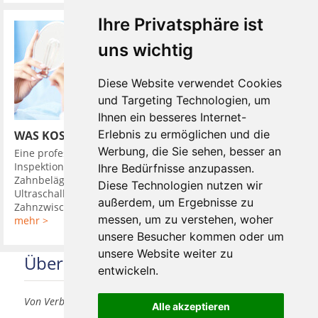
Ihre Privatsphäre ist
uns wichtig
Diese Website verwendet Cookies
und Targeting Technologien, um
Ihnen ein besseres Internet-
Erlebnis zu ermöglichen und die
WAS KOSTET EINE PROFESSIONELLE ZAHNREINIGUNG
Werbung, die Sie sehen, besser an
Eine professionelle Zahnreinigung ist eine Reinigung plus eine
Inspektion der Zähne. Dabei werden harte und weiche
Ihre Bedürfnisse anzupassen.
Zahnbelägen ( Plaque ) entfernt. Benutzt werden
Diese Technologien nutzen wir
Ultraschallgeräte und Scaler und Küretten. Auch die
außerdem, um Ergebnisse zu
Zahnzwischenräume und ...
messen, um zu verstehen, woher
mehr >
unsere Besucher kommen oder um
unsere Website weiter zu
Über uns
entwickeln.
Von Verbrauchern für Verbraucher
Alle akzeptieren