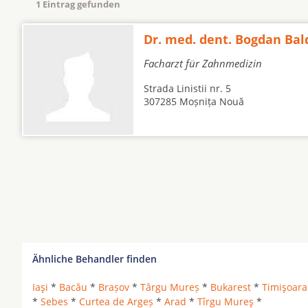
1 Eintrag gefunden
Dr. med. dent. Bogdan Bal
Facharzt für Zahnmedizin
Strada Linistii nr. 5
307285 Moșnița Nouă
Ähnliche Behandler finden
Iaşi
*
Bacău
*
Brașov
*
Târgu Mureș
*
Bukarest
*
Timişoara
*
Sebes
*
Curtea de Argeș
*
Arad
*
Tîrgu Mureş
*