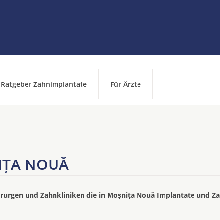
Ratgeber Zahnimplantate
Für Ärzte
IȚA NOUĂ
irurgen und Zahnkliniken die in Moșnița Nouă Implantate und Z