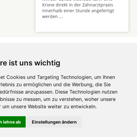
Krone direkt in der Zahnarztpraxis
innerhalb einer Stunde angefertigt
werden ...
re ist uns wichtig
 ...
et Cookies und Targeting Technologien, um Ihnen
Erlebnis zu ermöglichen und die Werbung, die Sie
Hörgeräte
die-
Bedürfnisse anzupassen. Diese Technologien nutzen
zahnarztempfehlung.com
Zahnarztsuche
die-endverbraucher.com
bnisse zu messen, um zu verstehen, woher unsere
um unsere Website weiter zu entwickeln.
h lehne ab
Einstellungen ändern