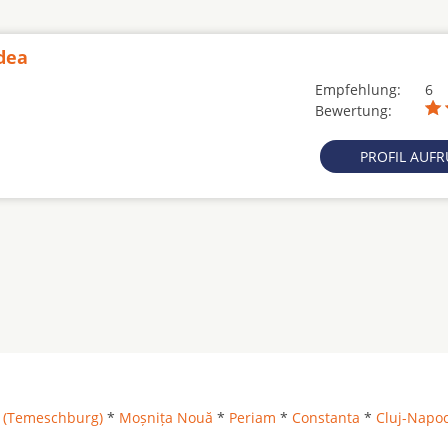
dea
Empfehlung:
6
Bewertung:
PROFIL AUF
 (Temeschburg)
*
Moșnița Nouă
*
Periam
*
Constanta
*
Cluj-Napo