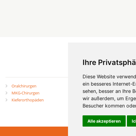
Ihre Privatsphä
mehr
Diese Website verwend
ein besseres Internet-
Oralchirurgen
Zahnärzte in Städten
sehen, besser an Ihre 
MKG-Chirurgen
Zahnärzte in Stadtteilen
wir außerdem, um Erge
Kieferorthopäden
Besucher kommen oder 
Alle akzeptieren
Ic