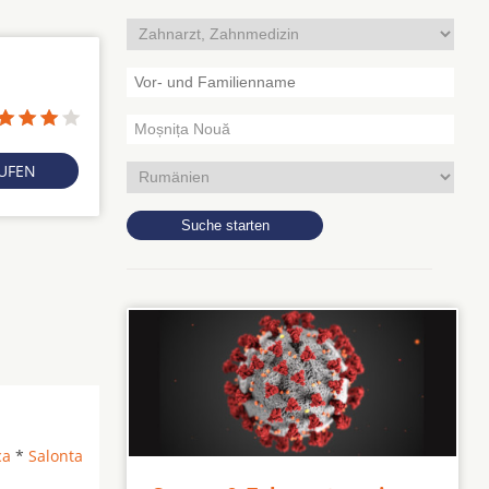
RUFEN
ca
*
Salonta