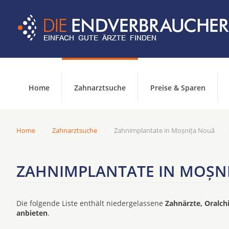
Home
Zahnarztsuche
Preise & Sparen
Home
Zahnarztsuche
Zahnimplantate in Moșnița Nouă
ZAHNIMPLANTATE IN MOȘN
Die folgende Liste enthält niedergelassene
Zahnärzte, Oralch
anbieten
.