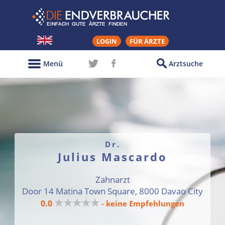
LOGIN
FÜR ÄRZTE
Menü
Arztsuche
Dr.
Julius Mascardo
Zahnarzt
Door 14 Matina Town Square, 8000 Davao City
★★★★★
0.0
- keine Empfehlungen