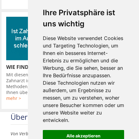
Ihre Privatsphäre ist
uns wichtig
Diese Website verwendet Cookies
und Targeting Technologien, um
Ihnen ein besseres Internet-
Erlebnis zu ermöglichen und die
WIE FINDE ICH EINEN GUTEN ZAHNARZT
Werbung, die Sie sehen, besser an
Mit diesen 10 Tipps finden Sie leicht einen guten günstigen
Ihre Bedürfnisse anzupassen.
Zahnarzt in Ihrer Nähe. So hat Ihr Zahnarzt verschiedene
Diese Technologien nutzen wir
Methoden, Sie in seine Diagnose einzubeziehen. Er kann
außerdem, um Ergebnisse zu
Ihnen über Kamera oder ...
messen, um zu verstehen, woher
mehr >
unsere Besucher kommen oder um
unsere Website weiter zu
Über uns
entwickeln.
Von Verbrauchern für Verbraucher
Alle akzeptieren