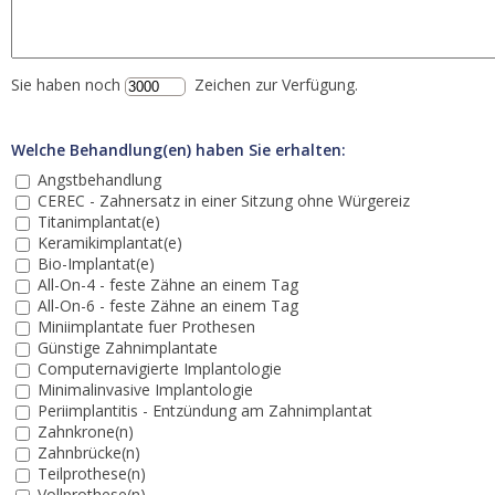
Sie haben noch
Zeichen zur Verfügung.
Welche Behandlung(en) haben Sie erhalten:
Angstbehandlung
CEREC - Zahnersatz in einer Sitzung ohne Würgereiz
Titanimplantat(e)
Keramikimplantat(e)
Bio-Implantat(e)
All-On-4 - feste Zähne an einem Tag
All-On-6 - feste Zähne an einem Tag
Miniimplantate fuer Prothesen
Günstige Zahnimplantate
Computernavigierte Implantologie
Minimalinvasive Implantologie
Periimplantitis - Entzündung am Zahnimplantat
Zahnkrone(n)
Zahnbrücke(n)
Teilprothese(n)
Vollprothese(n)