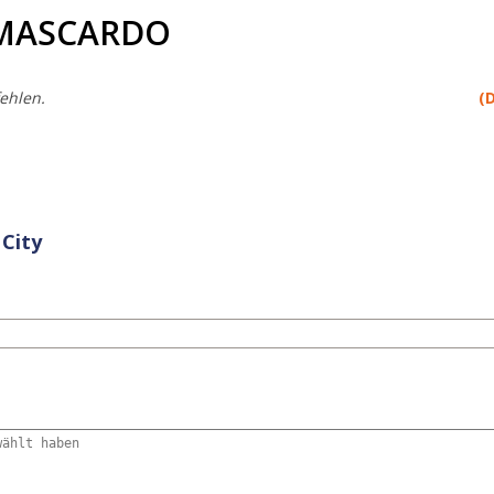
 MASCARDO
ehlen.
(
 City