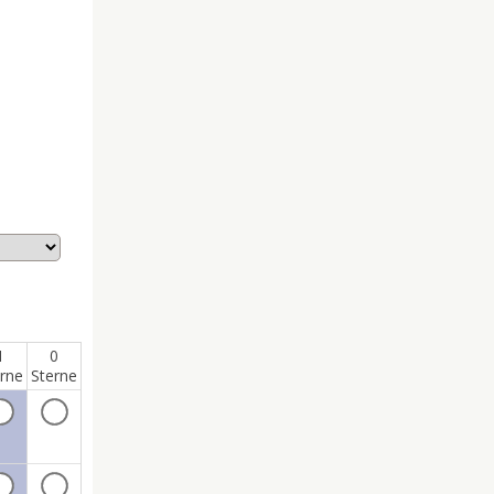
1
0
rne
Sterne