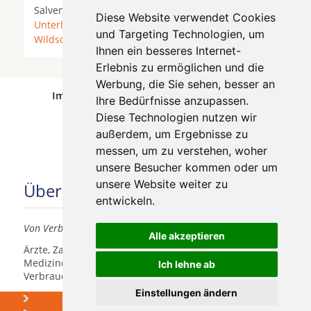
Salvenberg * Schwaigerberg *
Söll
*
Diese Website verwendet Cookies
Unterlangkampfen
* Vorderwindau *
Westendorf
*
und Targeting Technologien, um
Wildschönau
*
Wörgl
*
Ihnen ein besseres Internet-
Erlebnis zu ermöglichen und die
Werbung, die Sie sehen, besser an
Implantologen in Westendorf wurde am 05
Ihre Bedürfnisse anzupassen.
August 2026 aktualisiert.
Diese Technologien nutzen wir
außerdem, um Ergebnisse zu
messen, um zu verstehen, woher
unsere Besucher kommen oder um
unsere Website weiter zu
Über uns
entwickeln.
Von Verbrauchern für Verbraucher
Alle akzeptieren
Ärzte, Zahnärzte, Akustiker und andere
Medizindienstleister haben hier die Möglichkeit, sich
Ich lehne ab
Verbrauchern vorzustellen.
Einstellungen ändern
Über uns
Was kosten
Zahnimplantate