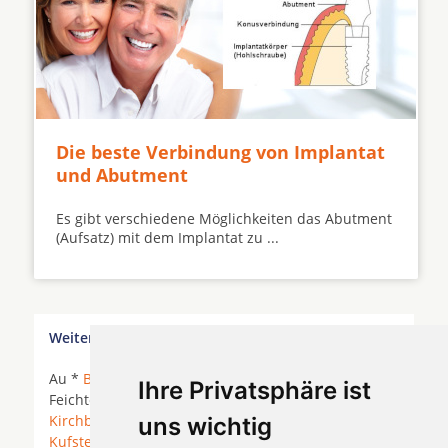
Die beste Verbindung von Implantat
und Abutment
Es gibt verschiedene Möglichkeiten das Abutment
(Aufsatz) mit dem Implantat zu ...
Weitere Orte in der Nähe von Westendorf
Au *
Bad Häring
*
Brixen im Thale
*
Ellmau
*
Ihre Privatsphäre ist
Feichten * Holzham *
Hopfgarten im Brixental
*
Kirchberg in Tirol
*
Kirchbichl
*
Kitzbühel
*
uns wichtig
Kufstein
* Kummern *
Kundl
* Mühltal *
Oberau
*