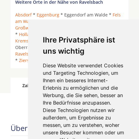
Weitere Orte in der Nähe von Ravelsbach
Absdorf
*
Eggenburg
* Eggendorf am Walde *
Fels
am Wagram
*
Gars am Kamp
*
Grafenwörth
*
Großweikersdorf
* Grübern *
Hadersdorf am Kamp
*
Hollabrunn
*
Horn
*
Kirchberg am Wagram
*
Ihre Privatsphäre ist
Krems an der Donau
*
Langenlois
* Maissau *
Oberravelsbach * Parisdorf * Pfaffstetten *
uns wichtig
Ravelsbach
* Wilhelmsdorf *
Zellerndorf
* Zemling
*
Ziersdorf
*
Diese Website verwendet Cookies
und Targeting Technologien, um
Ihnen ein besseres Internet-
Zahnärzte für Zahnimplantete in Ravelsbach
Erlebnis zu ermöglichen und die
wurde am 07 August 2026 aktualisiert.
Werbung, die Sie sehen, besser an
Ihre Bedürfnisse anzupassen.
Diese Technologien nutzen wir
außerdem, um Ergebnisse zu
messen, um zu verstehen, woher
Über uns
unsere Besucher kommen oder um