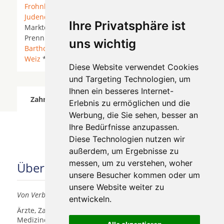
Frohnleiten
*
Gratkorn
*
Gratwein
*
Graz
*
Judendorf-Straßengel
*
Kumberg
* Königgraben *
Ihre Privatsphäre ist
Markterviertl *
Neuseiersberg
*
Passail
*
Peggau
*
Prenning * Schrauding * Schönegg *
Semriach
*
St.
uns wichtig
Bartholomä
*
St. Radegund bei Graz
* Thoneben *
Weiz
*
Übelbach
*
Diese Website verwendet Cookies
und Targeting Technologien, um
Ihnen ein besseres Internet-
Zahnärzte für Zahnimplantete in Peggau wurde
Erlebnis zu ermöglichen und die
am 07 August 2026 aktualisiert.
Werbung, die Sie sehen, besser an
Ihre Bedürfnisse anzupassen.
Diese Technologien nutzen wir
außerdem, um Ergebnisse zu
messen, um zu verstehen, woher
Über uns
unsere Besucher kommen oder um
unsere Website weiter zu
Von Verbrauchern für Verbraucher
entwickeln.
Ärzte, Zahnärzte, Akustiker und andere
Medizindienstleister haben hier die Möglichkeit, sich