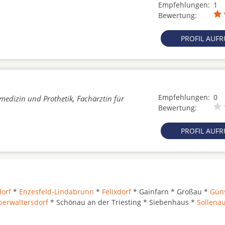
Empfehlungen:
1
Bewertung:
PROFIL AUF
Empfehlungen:
0
medizin und Prothetik, Fachärztin für
Bewertung:
PROFIL AUF
orf
*
Enzesfeld-Lindabrunn
*
Felixdorf
* Gainfarn * Großau *
Güns
erwaltersdorf
* Schönau an der Triesting * Siebenhaus *
Sollena