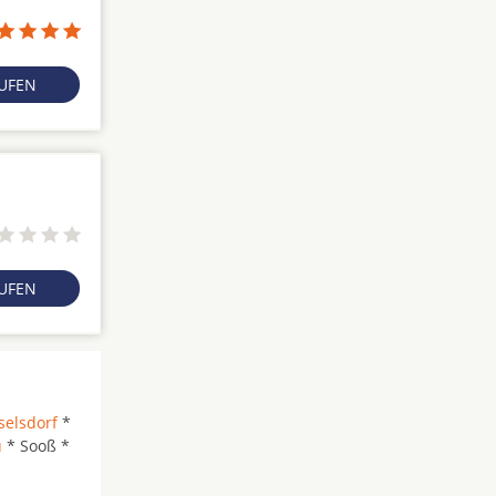
RUFEN
RUFEN
elsdorf
*
u
* Sooß *