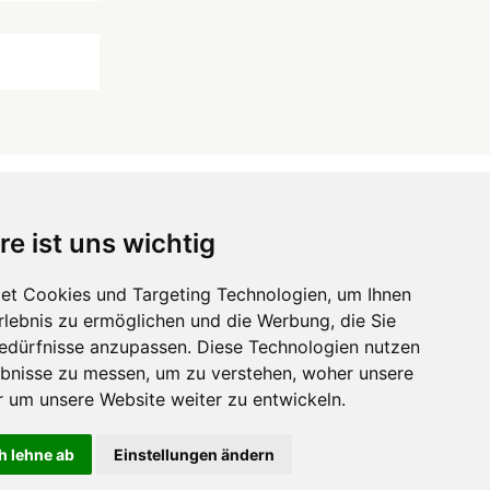
re ist uns wichtig
 ...
et Cookies und Targeting Technologien, um Ihnen
Hörgeräte
die-endverbraucher.com
Erlebnis zu ermöglichen und die Werbung, die Sie
Bedürfnisse anzupassen. Diese Technologien nutzen
bnisse zu messen, um zu verstehen, woher unsere
um unsere Website weiter zu entwickeln.
h lehne ab
Einstellungen ändern