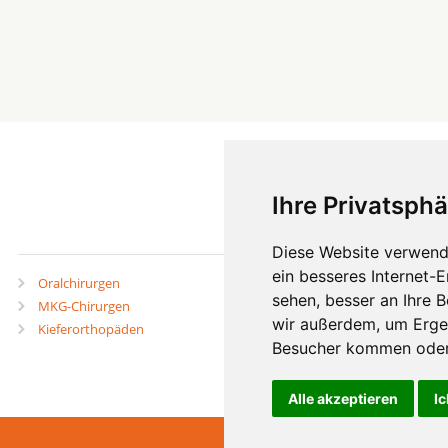
Ihre Privatsphä
mehr
Diese Website verwend
ein besseres Internet-
Oralchirurgen
Zahnärzte in Städten
sehen, besser an Ihre 
MKG-Chirurgen
Zahnärzte in Stadtteilen
wir außerdem, um Erge
Kieferorthopäden
Besucher kommen oder 
Alle akzeptieren
Ic