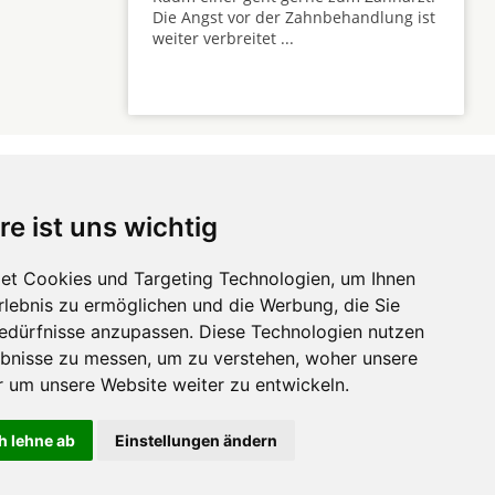
Die Angst vor der Zahnbehandlung ist
weiter verbreitet ...
re ist uns wichtig
 ...
et Cookies und Targeting Technologien, um Ihnen
Erlebnis zu ermöglichen und die Werbung, die Sie
Hörgeräte
die-
Bedürfnisse anzupassen. Diese Technologien nutzen
zahnarztempfehlung.com
Zahnarztsuche
die-endverbraucher.com
bnisse zu messen, um zu verstehen, woher unsere
um unsere Website weiter zu entwickeln.
h lehne ab
Einstellungen ändern