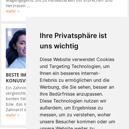
Magengegend, bis zu Panikattacken mit Erbrechen und
Herzrasen ...
mehr >
Ihre Privatsphäre ist
uns wichtig
Diese Website verwendet Cookies
und Targeting Technologien, um
Ihnen ein besseres Internet-
BESTE IMPLANTATSYSTEME HABEN
Erlebnis zu ermöglichen und die
KONUSVERBINDUNG
Werbung, die Sie sehen, besser an
Ein Zahnimplantat in den Kieferknochen zu setzen, ist
vergleichbar mit dem Eindrehen eines Dübels in die Wand. In
Ihre Bedürfnisse anzupassen.
beiden Fällen wird zuerst ein Loch gebohrt, in das der Dübel,
Diese Technologien nutzen wir
bzw. das Implantat bündig eingebracht wird. Darauf setzt der
außerdem, um Ergebnisse zu
Zahnarzt ein Provisorium, um ...
messen, um zu verstehen, woher
mehr >
unsere Besucher kommen oder um
unsere Website weiter zu