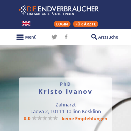
LOGIN
FÜR ÄRZTE
Menü
Arztsuche
PhD
Kristo Ivanov
Zahnarzt
Laeva 2, 10111 Tallinn Kesklinn
★★★★★
0.0
- keine Empfehlungen