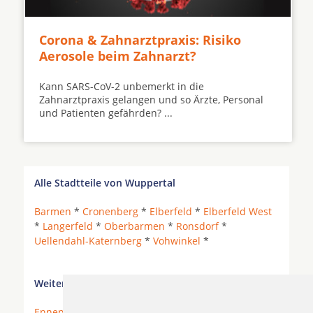
Corona & Zahnarztpraxis: Risiko
Aerosole beim Zahnarzt?
Kann SARS-CoV-2 unbemerkt in die
Zahnarztpraxis gelangen und so Ärzte, Personal
und Patienten gefährden? ...
Alle Stadtteile von Wuppertal
Barmen
*
Cronenberg
*
Elberfeld
*
Elberfeld West
*
Langerfeld
*
Oberbarmen
*
Ronsdorf
*
Uellendahl-Katernberg
*
Vohwinkel
*
Weitere Orte in der Nähe von Wuppertal Elberfeld
Ennepetal
* Erkrath * Essen * Gevelsberg *
Haan
*