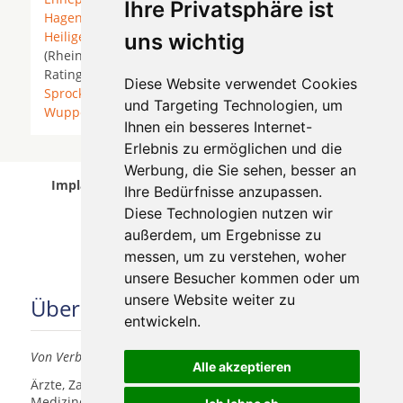
Ihre Privatsphäre ist
Hagen
*
Hattingen
* Hattingen an der Ruhr *
Heiligenhaus
* Hilden * Hückeswagen * Leichlingen
uns wichtig
(Rheinland) *
Mettmann
*
Radevormwald
*
Ratingen *
Remscheid
*
Schwelm
*
Solingen
*
Diese Website verwendet Cookies
Sprockhövel
*
Velbert
*
Wermelskirchen
*
und Targeting Technologien, um
Wuppertal
*
Wülfrath
*
Ihnen ein besseres Internet-
Erlebnis zu ermöglichen und die
Werbung, die Sie sehen, besser an
Implantologen in Wuppertal Elberfeld wurde am
Ihre Bedürfnisse anzupassen.
05 August 2026 aktualisiert.
Diese Technologien nutzen wir
außerdem, um Ergebnisse zu
messen, um zu verstehen, woher
unsere Besucher kommen oder um
unsere Website weiter zu
Über uns
entwickeln.
Von Verbrauchern für Verbraucher
Alle akzeptieren
Ärzte, Zahnärzte, Akustiker und andere
Medizindienstleister haben hier die Möglichkeit, sich