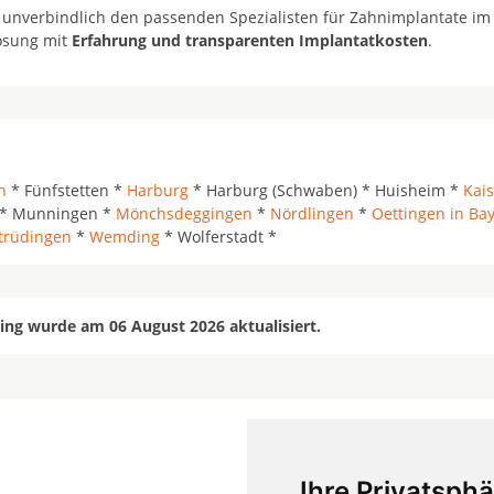
 unverbindlich den passenden Spezialisten für Zahnimplantate im
lösung mit
Erfahrung und transparenten Implantatkosten
.
h
* Fünfstetten *
Harburg
* Harburg (Schwaben) * Huisheim *
Kai
* Munningen *
Mönchsdeggingen
*
Nördlingen
*
Oettingen in Ba
trüdingen
*
Wemding
* Wolferstadt *
ng wurde am 06 August 2026 aktualisiert.
Ihre Privatsphä