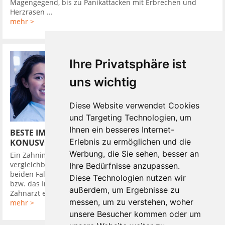
Magengegend, bis zu Panikattacken mit Erbrechen und
Herzrasen ...
mehr >
Ihre Privatsphäre ist
uns wichtig
Diese Website verwendet Cookies
und Targeting Technologien, um
Ihnen ein besseres Internet-
BESTE IMPLANTATSYSTEME HABEN
Erlebnis zu ermöglichen und die
KONUSVERBINDUNG
Werbung, die Sie sehen, besser an
Ein Zahnimplantat in den Kieferknochen zu setzen, ist
vergleichbar mit dem Eindrehen eines Dübels in die Wand. In
Ihre Bedürfnisse anzupassen.
beiden Fällen wird zuerst ein Loch gebohrt, in das der Dübel,
Diese Technologien nutzen wir
bzw. das Implantat bündig eingebracht wird. Darauf setzt der
außerdem, um Ergebnisse zu
Zahnarzt ein Provisorium, um ...
messen, um zu verstehen, woher
mehr >
unsere Besucher kommen oder um