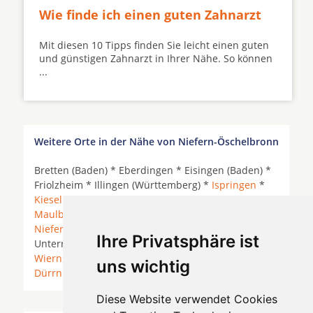
Wie finde ich einen guten Zahnarzt
Mit diesen 10 Tipps finden Sie leicht einen guten
und günstigen Zahnarzt in Ihrer Nähe. So können
...
Weitere Orte in der Nähe von Niefern-Öschelbronn
Bretten (Baden) * Eberdingen * Eisingen (Baden) *
Friolzheim * Illingen (Württemberg) *
Ispringen
*
Kieselbronn
*
Knittlingen
* Kämpfelbach *
Maulbronn
*
Mönsheim
*
Mühlacker
*
Neulingen
*
Niefern-Öschelbronn
*
Pforzheim
* Tiefenbronn *
Ihre Privatsphäre ist
Unterreichenbach *
Vaihingen an der Enz
*
Wiernsheim
*
Wimsheim
*
Wurmberg
*
Ölbronn-
uns wichtig
Dürrn
*
Ötisheim
*
Diese Website verwendet Cookies