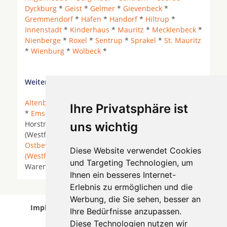
Dyckburg
*
Geist
*
Gelmer
*
Gievenbeck
*
Gremmendorf
*
Hafen
*
Handorf
*
Hiltrup
*
Innenstadt
*
Kinderhaus
*
Mauritz
*
Mecklenbeck
*
Nienberge
*
Roxel
*
Sentrup
*
Sprakel
*
St. Mauritz
*
Wienburg
*
Wolbeck
*
Weitere Orte in der Nähe von Münster
Altenberge
* Ascheberg * Billerbeck * Drensteinfurt
Ihre Privatsphäre ist
*
Emsdetten
* Everswinkel *
Greven
*
Havixbeck
*
Horstmar *
Ladbergen
*
Laer
* Lengerich
uns wichtig
(Westfalen) *
Münster
*
Nordwalde
*
Nottuln
*
Ostbevern
*
Saerbeck
*
Sassenberg
*
Senden
Diese Website verwendet Cookies
(Westfalen)
*
Sendenhorst
* Steinfurt *
Telgte
*
und Targeting Technologien, um
Warendorf *
Ihnen ein besseres Internet-
Erlebnis zu ermöglichen und die
Werbung, die Sie sehen, besser an
Implantologen in Münster wurde am 05 August
Ihre Bedürfnisse anzupassen.
2026 aktualisiert.
Diese Technologien nutzen wir