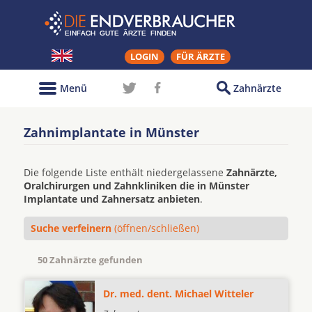
LOGIN
FÜR ÄRZTE
Menü
Zahnärzte
Zahnimplantate in Münster
Die folgende Liste enthält niedergelassene
Zahnärzte,
Oralchirurgen und Zahnkliniken die in Münster
Implantate und Zahnersatz anbieten
.
Suche verfeinern
(öffnen/schließen)
50 Zahnärzte gefunden
Dr. med. dent. Michael Witteler