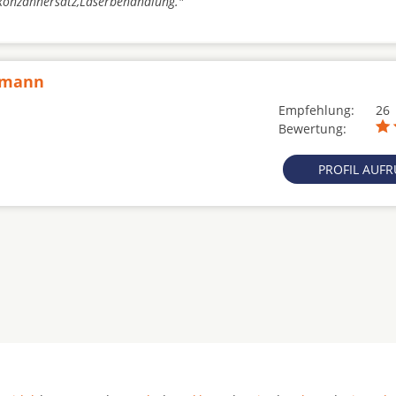
rkonzahnersatz,Laserbehandlung."
lfmann
Empfehlung:
26
Bewertung:
PROFIL AUF