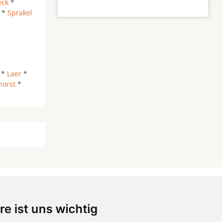
eck
*
*
Sprakel
*
Laer
*
orst
*
re ist uns wichtig
 ...