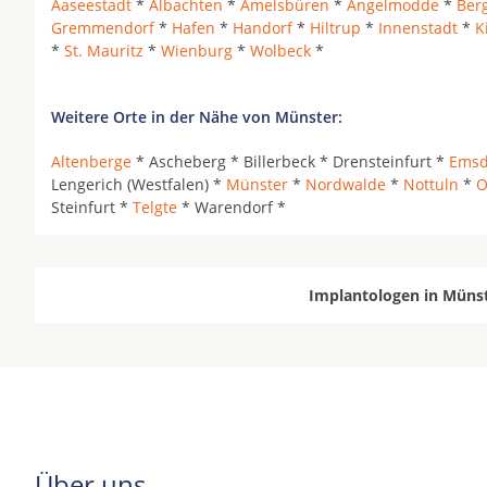
Aaseestadt
*
Albachten
*
Amelsbüren
*
Angelmodde
*
Berg
Gremmendorf
*
Hafen
*
Handorf
*
Hiltrup
*
Innenstadt
*
K
*
St. Mauritz
*
Wienburg
*
Wolbeck
*
Weitere Orte in der Nähe von Münster:
Altenberge
* Ascheberg * Billerbeck * Drensteinfurt *
Emsd
Lengerich (Westfalen) *
Münster
*
Nordwalde
*
Nottuln
*
O
Steinfurt *
Telgte
* Warendorf *
Implantologen in Münst
Über uns