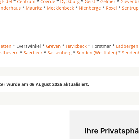
 Fidel
*
Centrum
*
Coerde
*
Dyckburg
*
Geist
*
Gelmer
*
Gievenb
inderhaus
*
Mauritz
*
Mecklenbeck
*
Nienberge
*
Roxel
*
Sentrup
etten
* Everswinkel *
Greven
*
Havixbeck
* Horstmar *
Ladbergen
stbevern
*
Saerbeck
*
Sassenberg
*
Senden (Westfalen)
*
Sendenh
er wurde am 06 August 2026 aktualisiert.
Ihre Privatsphä
mehr