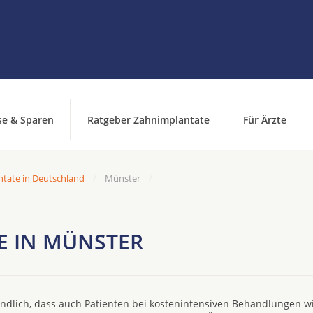
se & Sparen
Ratgeber Zahnimplantate
Für Ärzte
ntate in Deutschland
Münster
E IN MÜNSTER
ändlich, dass auch Patienten bei kostenintensiven Behandlungen w