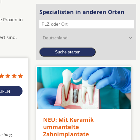
i
Spezialisten in anderen Orten
e Praxen in
ert sind.
7
RUFEN
NEU: Mit Keramik
ummantelte
Zahnimplantate
aching,