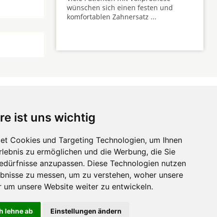
wünschen sich einen festen und
komfortablen Zahnersatz ...
re ist uns wichtig
 ...
et Cookies und Targeting Technologien, um Ihnen
Erlebnis zu ermöglichen und die Werbung, die Sie
Hörgeräte
die-
Bedürfnisse anzupassen. Diese Technologien nutzen
zahnarztempfehlung.com
Zahnarztsuche
die-endverbraucher.com
bnisse zu messen, um zu verstehen, woher unsere
um unsere Website weiter zu entwickeln.
h lehne ab
Einstellungen ändern