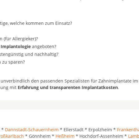
stige, welche kommen zum Einsatz?
(für Allergieker)?
 Implantologie
angeboten?
ostengünstig und nachhaltig?
n zu sparen?
 unverbindlich den passenden Spezialisten für Zahnimplantate im
ösung mit
Erfahrung und transparenten Implantatkosten
.
m *
Dannstadt-Schauernheim
* Ellerstadt * Erpolzheim *
Frankentha
roßkarlbach
* Gönnheim *
Heßheim
* Hochdorf-Assenheim *
Lamb