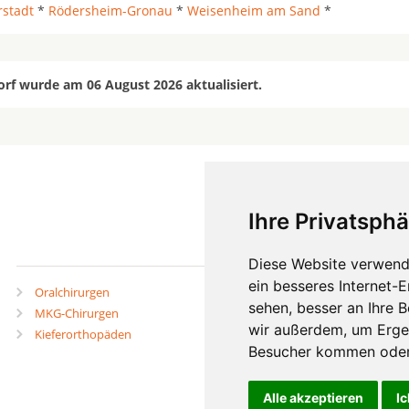
rstadt
*
Rödersheim-Gronau
*
Weisenheim am Sand
*
rf wurde am 06 August 2026 aktualisiert.
Ihre Privatsphä
mehr
Diese Website verwend
ein besseres Internet-
Oralchirurgen
Zahnärzte in Städten
sehen, besser an Ihre 
MKG-Chirurgen
Zahnärzte in Stadtteilen
wir außerdem, um Erge
Kieferorthopäden
Besucher kommen oder 
Alle akzeptieren
Ic