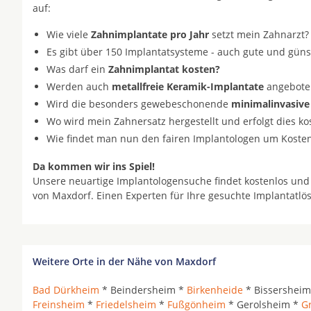
auf:
Wie viele
Zahnimplantate pro Jahr
setzt mein Zahnarzt?
Es gibt über 150 Implantatsysteme - auch gute und gün
Was darf ein
Zahnimplantat kosten?
Werden auch
metallfreie Keramik-Implantate
angeboten 
Wird die besonders gewebeschonende
minimalinvasive
Wo wird mein Zahnersatz hergestellt und erfolgt dies k
Wie findet man nun den fairen Implantologen um Koste
Da kommen wir ins Spiel!
Unsere neuartige Implantologensuche findet kostenlos und
von Maxdorf. Einen Experten für Ihre gesuchte Implantatl
Weitere Orte in der Nähe von Maxdorf
Bad Dürkheim
* Beindersheim *
Birkenheide
* Bissershei
Freinsheim
*
Friedelsheim
*
Fußgönheim
* Gerolsheim *
G