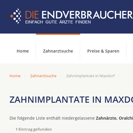
Home
Zahnarztsuche
Preise & Sparen
Home
Zahnarztsuche
Zahnimplantate in Maxdorf
ZAHNIMPLANTATE IN MAXD
Die folgende Liste enthält niedergelassene
Zahnärzte, Oralch
1 Eintrag gefunden