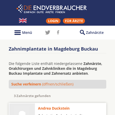
LOGIN
FÜR ÄRZTE
Menü
Zahnärzte
Zahnimplantate in Magdeburg Buckau
Die folgende Liste enthält niedergelassene
Zahnärzte,
Oralchirurgen und Zahnkliniken die in Magdeburg
Buckau Implantate und Zahnersatz anbieten
.
Suche verfeinern
(öffnen/schließen)
3 Zahnärzte gefunden
Andrea Duckstein