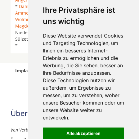
*
Dahlenwarsleben
* Gommern *
Groß
Ihre Privatsphäre ist
Ammensleben
* Hermsdorf *
Hermsdorf bei
Wolmirstedt
*
Hohe Börde
*
Klein Ammensleben
*
uns wichtig
Magdeburg
* Möckern * Möser * Niedere Börde *
Niederndodeleben *
Rogätz
*
Schönebeck (Elbe)
*
Diese Website verwendet Cookies
Sülzetal *
Wanzleben-Börde
*
Wolmirstedt
*
Zielitz
und Targeting Technologien, um
*
Ihnen ein besseres Internet-
Erlebnis zu ermöglichen und die
Werbung, die Sie sehen, besser an
Implantologen in Magdeburg Buckau wurde am 07
Ihre Bedürfnisse anzupassen.
August 2026 aktualisiert.
Diese Technologien nutzen wir
außerdem, um Ergebnisse zu
messen, um zu verstehen, woher
unsere Besucher kommen oder um
unsere Website weiter zu
Über uns
entwickeln.
Von Verbrauchern für Verbraucher
Alle akzeptieren