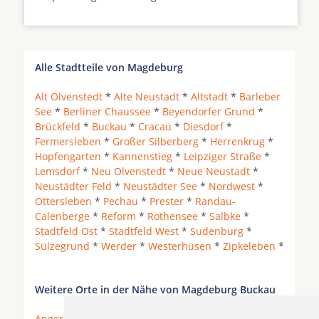
Alle Stadtteile von Magdeburg
Alt Olvenstedt
*
Alte Neustadt
*
Altstadt
*
Barleber
See
*
Berliner Chaussee
*
Beyendorfer Grund
*
Brückfeld
*
Buckau
*
Cracau
*
Diesdorf
*
Fermersleben
*
Großer Silberberg
*
Herrenkrug
*
Hopfengarten
*
Kannenstieg
*
Leipziger Straße
*
Lemsdorf
*
Neu Olvenstedt
*
Neue Neustadt
*
Neustädter Feld
*
Neustädter See
*
Nordwest
*
Ottersleben
*
Pechau
*
Prester
*
Randau-
Calenberge
*
Reform
*
Rothensee
*
Salbke
*
Stadtfeld Ost
*
Stadtfeld West
*
Sudenburg
*
Sülzegrund
*
Werder
*
Westerhüsen
*
Zipkeleben
*
Weitere Orte in der Nähe von Magdeburg Buckau
Angern
*
Barleben
*
Biederitz
* Bördeland *
Colbitz