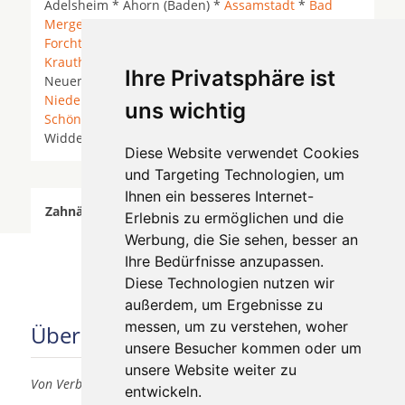
Adelsheim * Ahorn (Baden) *
Assamstadt
*
Bad
Mergentheim
*
Boxberg (Baden)
*
Dörzbach
*
Forchtenberg
*
Ingelfingen
*
Jagsthausen
*
Krautheim
* Kupferzell *
Künzelsau
*
Mulfingen
*
Ihre Privatsphäre ist
Neuenstein (Hohenlohe) *
Niedernhall
*
Niederstetten
*
Ravenstein
* Rosenberg (Baden) *
uns wichtig
Schöntal
*
Weißbach
* Weißbach (Hohenlohe) *
Widdern * Zweiflingen *
Diese Website verwendet Cookies
und Targeting Technologien, um
Ihnen ein besseres Internet-
Zahnärzte für Zahnimplantete in Krautheim wurde
Erlebnis zu ermöglichen und die
am 06 August 2026 aktualisiert.
Werbung, die Sie sehen, besser an
Ihre Bedürfnisse anzupassen.
Diese Technologien nutzen wir
außerdem, um Ergebnisse zu
messen, um zu verstehen, woher
Über uns
unsere Besucher kommen oder um
unsere Website weiter zu
Von Verbrauchern für Verbraucher
entwickeln.