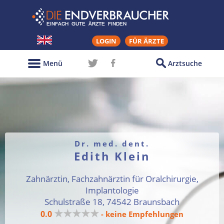
LOGIN
FÜR ÄRZTE
Menü
Arztsuche
Dr. med. dent.
Edith Klein
Zahnärztin, Fachzahnärztin für Oralchirurgie,
Implantologie
Schulstraße 18, 74542 Braunsbach
★★★★★
0.0
- keine Empfehlungen