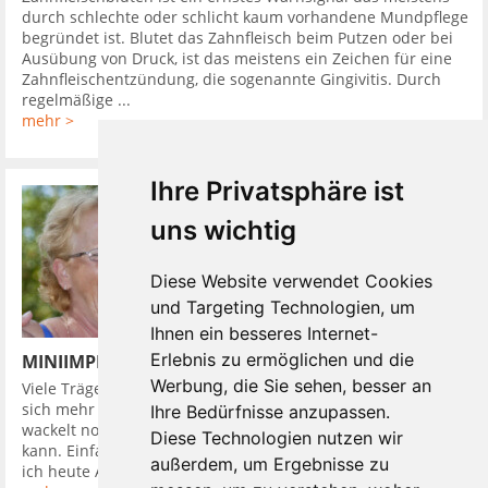
durch schlechte oder schlicht kaum vorhandene Mundpflege
begründet ist. Blutet das Zahnfleisch beim Putzen oder bei
Ausübung von Druck, ist das meistens ein Zeichen für eine
Zahnfleischentzündung, die sogenannte Gingivitis. Durch
regelmäßige ...
mehr >
Ihre Privatsphäre ist
uns wichtig
Diese Website verwendet Cookies
und Targeting Technologien, um
Ihnen ein besseres Internet-
Erlebnis zu ermöglichen und die
MINIIMPLANTATE UND DIE PROTHESE SITZT
Werbung, die Sie sehen, besser an
Viele Träger von herausnehmbaren Zahnprothesen wünschen
sich mehr Halt. Einen komfortablen Zahnersatz, der weder
Ihre Bedürfnisse anzupassen.
wackelt noch drückt. Einen mit dem man wieder alles essen
Diese Technologien nutzen wir
kann. Einfach so wie früher, als man sich fragte: Worauf habe
außerdem, um Ergebnisse zu
ich heute Appetit? und ...