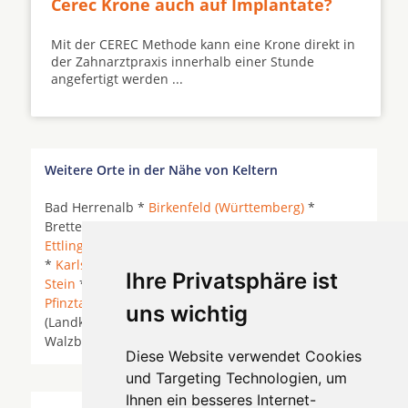
Cerec Krone auch auf Implantate?
Mit der CEREC Methode kann eine Krone direkt in
der Zahnarztpraxis innerhalb einer Stunde
angefertigt werden ...
Weitere Orte in der Nähe von Keltern
Bad Herrenalb *
Birkenfeld (Württemberg)
*
Bretten (Baden) * Eisingen (Baden) * Engelsbrand *
Ettlingen
* Höfen an der Enz *
Ispringen
*
Karlsbad
*
Karlsruhe
*
Keltern
*
Kämpfelbach
*
Königsbach-
Ihre Privatsphäre ist
Stein
*
Marxzell
*
Neuenbürg
* Neulingen *
Pfinztal
*
Pforzheim
*
Remchingen
* Schömberg
uns wichtig
(Landkreis Calw) *
Straubenhardt
*
Waldbronn
*
Walzbachtal *
Diese Website verwendet Cookies
und Targeting Technologien, um
Ihnen ein besseres Internet-