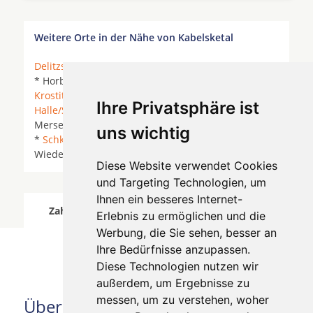
Weitere Orte in der Nähe von Kabelsketal
Delitzsch
* Friedensdorf *
Großkugel
*
Halle (Saale)
* Horburg-Maßlau *
Kabelsketal
*
Klitschmar
*
Krostitz
* Landsberg (Saalekreis) *
Landsberg bei
Ihre Privatsphäre ist
Halle/Saale
*
Leuna
*
Löbnitz
*
Merseburg
*
Merseburg (Saale) *
Naumburg (Saale)
*
Schkeuditz
uns wichtig
*
Schkopau
*
Teutschenthal
* Wallendorf (Luppe) *
Wiedemar * Zweimen *
Zwochau
* Zöschen *
Diese Website verwendet Cookies
und Targeting Technologien, um
Ihnen ein besseres Internet-
Zahnärzte für Zahnimplantete in Kabelsketal
Erlebnis zu ermöglichen und die
wurde am 07 August 2026 aktualisiert.
Werbung, die Sie sehen, besser an
Ihre Bedürfnisse anzupassen.
Diese Technologien nutzen wir
außerdem, um Ergebnisse zu
messen, um zu verstehen, woher
Über uns