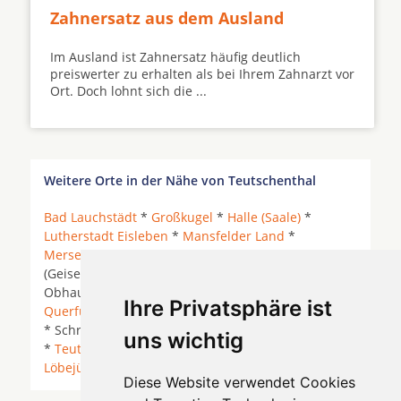
Zahnersatz aus dem Ausland
Im Ausland ist Zahnersatz häufig deutlich
preiswerter zu erhalten als bei Ihrem Zahnarzt vor
Ort. Doch lohnt sich die ...
Weitere Orte in der Nähe von Teutschenthal
Bad Lauchstädt
*
Großkugel
*
Halle (Saale)
*
Lutherstadt Eisleben
*
Mansfelder Land
*
Merseburg
* Merseburg (Saale) * Mücheln
(Geiseltal) *
Naumburg (Saale)
*
Nemsdorf
*
Obhausen *
Petersberg
* Petersberg (Saalekreis) *
Ihre Privatsphäre ist
Querfurt
* Röblingen am See *
Salzatal
*
Schkopau
* Schraplau * Seegebiet Mansfelder Land *
Steigra
uns wichtig
*
Teutschenthal
* Wansleben am See *
Wettin-
Löbejün
*
Diese Website verwendet Cookies