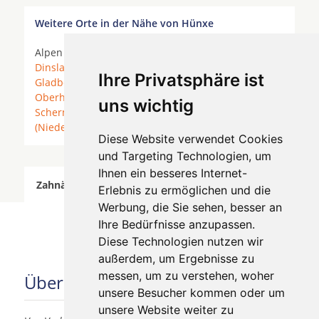
Weitere Orte in der Nähe von Hünxe
Alpen * Borken *
Bottrop
*
Bottrop-Kirchhellen
*
Dinslaken
*
Dorsten
*
Duisburg
*
Gelsenkirchen
*
Ihre Privatsphäre ist
Gladbeck
*
Hamminkeln
*
Hünxe
* Marl * Moers *
Oberhausen
*
Raesfeld
* Rhede *
Rheinberg
*
uns wichtig
Schermbeck
* Schermbeck (Niederrhein) *
Voerde
(Niederrhein)
*
Wesel
* Wesel am Rhein * Xanten *
Diese Website verwendet Cookies
und Targeting Technologien, um
Ihnen ein besseres Internet-
Zahnärzte für Zahnimplantete in Hünxe wurde am
Erlebnis zu ermöglichen und die
07 August 2026 aktualisiert.
Werbung, die Sie sehen, besser an
Ihre Bedürfnisse anzupassen.
Diese Technologien nutzen wir
außerdem, um Ergebnisse zu
messen, um zu verstehen, woher
Über uns
unsere Besucher kommen oder um
unsere Website weiter zu