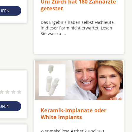
Uni Zürch hat 180 Zahnärzte
getestet
RUFEN
Das Ergebnis haben selbst Fachleute
in dieser Form nicht erwartet. Lesen
Sie was zu ...
RUFEN
Keramik-Implanate oder
White Implants
Wer makellose Ästhetik und 100