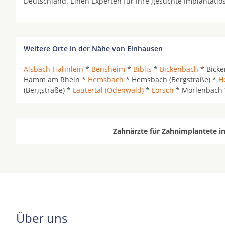
Deutschland. Einen Experten für Ihre gesuchte Implantatl
Weitere Orte in der Nähe von Einhausen
Alsbach-Hähnlein
*
Bensheim
*
Biblis
*
Bickenbach
* Bicke
Hamm am Rhein *
Hemsbach
* Hemsbach (Bergstraße) *
H
(Bergstraße) *
Lautertal (Odenwald)
*
Lorsch
* Mörlenbach
Zahnärzte für Zahnimplantete i
Über uns