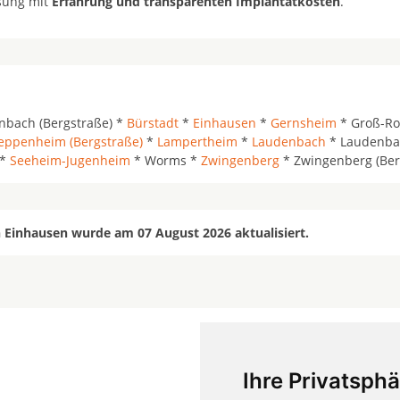
ösung mit
Erfahrung und transparenten Implantatkosten
.
nbach (Bergstraße) *
Bürstadt
*
Einhausen
*
Gernsheim
* Groß-Ro
eppenheim (Bergstraße)
*
Lampertheim
*
Laudenbach
* Laudenba
 *
Seeheim-Jugenheim
* Worms *
Zwingenberg
* Zwingenberg (Ber
n Einhausen wurde am 07 August 2026 aktualisiert.
Ihre Privatsphä
mehr