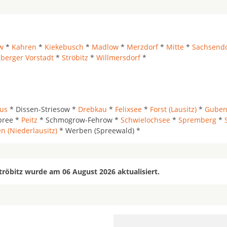
w
*
Kahren
*
Kiekebusch
*
Madlow
*
Merzdorf
*
Mitte
*
Sachsendo
berger Vorstadt
*
Ströbitz
*
Willmersdorf
*
bus
* Dissen-Striesow *
Drebkau
*
Felixsee
*
Forst (Lausitz)
*
Gube
pree *
Peitz
* Schmogrow-Fehrow *
Schwielochsee
*
Spremberg
*
n (Niederlausitz)
* Werben (Spreewald) *
tröbitz wurde am 06 August 2026 aktualisiert.