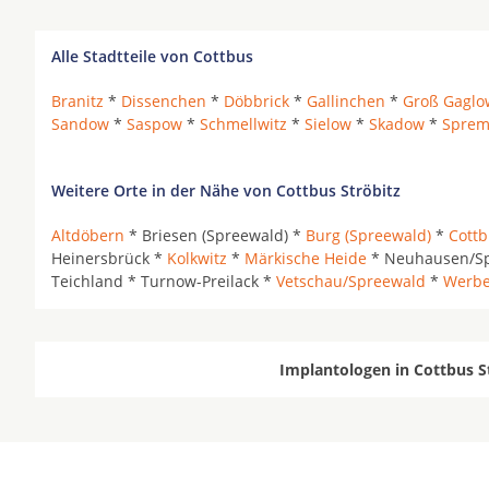
Alle Stadtteile von Cottbus
Branitz
*
Dissenchen
*
Döbbrick
*
Gallinchen
*
Groß Gaglo
Sandow
*
Saspow
*
Schmellwitz
*
Sielow
*
Skadow
*
Sprem
Weitere Orte in der Nähe von Cottbus Ströbitz
Altdöbern
* Briesen (Spreewald) *
Burg (Spreewald)
*
Cott
Heinersbrück *
Kolkwitz
*
Märkische Heide
* Neuhausen/S
Teichland * Turnow-Preilack *
Vetschau/Spreewald
*
Werbe
Implantologen in Cottbus S