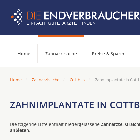
Home
Zahnarztsuche
Preise & Sparen
Home
Zahnarztsuche
Cottbus
Zahnimplantate in Cottb
ZAHNIMPLANTATE IN COTTB
Die folgende Liste enthält niedergelassene
Zahnärzte, Oralch
anbieten
.