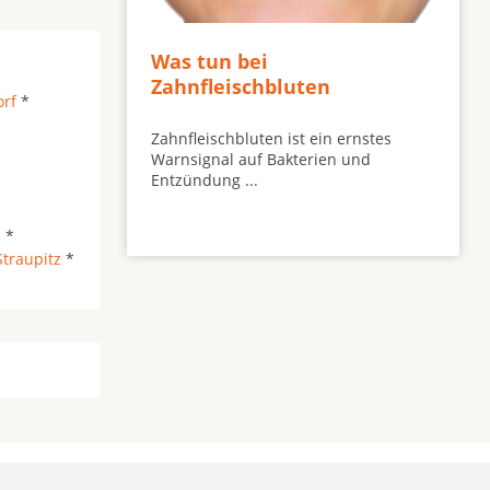
Was tun bei
Zahnfleischbluten
rf
*
Zahnfleischbluten ist ein ernstes
Warnsignal auf Bakterien und
Entzündung ...
n
*
Straupitz
*