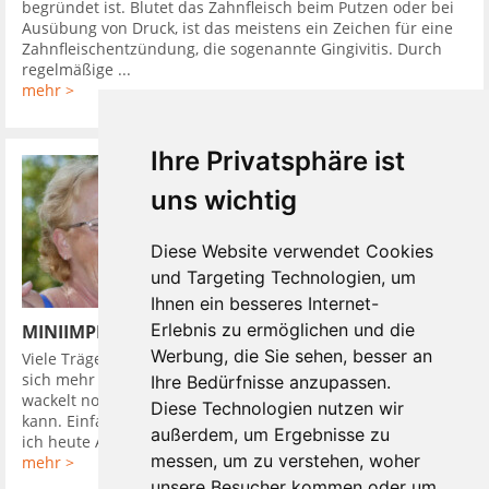
begründet ist. Blutet das Zahnfleisch beim Putzen oder bei
Ausübung von Druck, ist das meistens ein Zeichen für eine
Zahnfleischentzündung, die sogenannte Gingivitis. Durch
regelmäßige ...
mehr >
Ihre Privatsphäre ist
uns wichtig
Diese Website verwendet Cookies
und Targeting Technologien, um
Ihnen ein besseres Internet-
Erlebnis zu ermöglichen und die
MINIIMPLANTATE UND DIE PROTHESE SITZT
Werbung, die Sie sehen, besser an
Viele Träger von herausnehmbaren Zahnprothesen wünschen
sich mehr Halt. Einen komfortablen Zahnersatz, der weder
Ihre Bedürfnisse anzupassen.
wackelt noch drückt. Einen mit dem man wieder alles essen
Diese Technologien nutzen wir
kann. Einfach so wie früher, als man sich fragte: Worauf habe
außerdem, um Ergebnisse zu
ich heute Appetit? und ...
messen, um zu verstehen, woher
mehr >
unsere Besucher kommen oder um