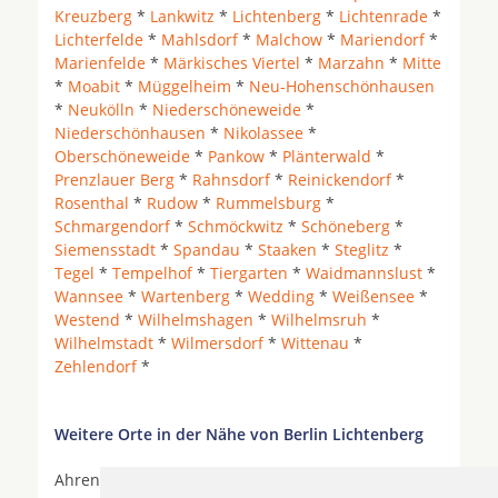
Kreuzberg
*
Lankwitz
*
Lichtenberg
*
Lichtenrade
*
Lichterfelde
*
Mahlsdorf
*
Malchow
*
Mariendorf
*
Marienfelde
*
Märkisches Viertel
*
Marzahn
*
Mitte
*
Moabit
*
Müggelheim
*
Neu-Hohenschönhausen
*
Neukölln
*
Niederschöneweide
*
Niederschönhausen
*
Nikolassee
*
Oberschöneweide
*
Pankow
*
Plänterwald
*
Prenzlauer Berg
*
Rahnsdorf
*
Reinickendorf
*
Rosenthal
*
Rudow
*
Rummelsburg
*
Schmargendorf
*
Schmöckwitz
*
Schöneberg
*
Siemensstadt
*
Spandau
*
Staaken
*
Steglitz
*
Tegel
*
Tempelhof
*
Tiergarten
*
Waidmannslust
*
Wannsee
*
Wartenberg
*
Wedding
*
Weißensee
*
Westend
*
Wilhelmshagen
*
Wilhelmsruh
*
Wilhelmstadt
*
Wilmersdorf
*
Wittenau
*
Zehlendorf
*
Weitere Orte in der Nähe von Berlin Lichtenberg
Ahrensfelde *
Ahrensfelde bei Berlin
*
Berlin
*