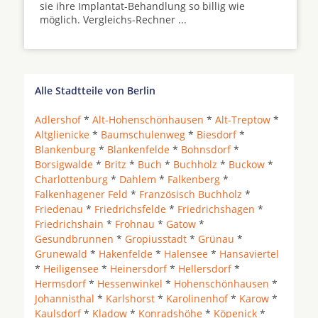
sie ihre Implantat-Behandlung so billig wie
möglich. Vergleichs-Rechner ...
Alle Stadtteile von Berlin
Adlershof
*
Alt-Hohenschönhausen
*
Alt-Treptow
*
Altglienicke
*
Baumschulenweg
*
Biesdorf
*
Blankenburg
*
Blankenfelde
*
Bohnsdorf
*
Borsigwalde
*
Britz
*
Buch
*
Buchholz
*
Buckow
*
Charlottenburg
*
Dahlem
*
Falkenberg
*
Falkenhagener Feld
*
Französisch Buchholz
*
Friedenau
*
Friedrichsfelde
*
Friedrichshagen
*
Friedrichshain
*
Frohnau
*
Gatow
*
Gesundbrunnen
*
Gropiusstadt
*
Grünau
*
Grunewald
*
Hakenfelde
*
Halensee
*
Hansaviertel
*
Heiligensee
*
Heinersdorf
*
Hellersdorf
*
Hermsdorf
*
Hessenwinkel
*
Hohenschönhausen
*
Johannisthal
*
Karlshorst
*
Karolinenhof
*
Karow
*
Kaulsdorf
*
Kladow
*
Konradshöhe
*
Köpenick
*