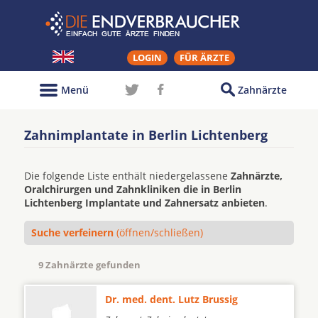
LOGIN
FÜR ÄRZTE
Menü
Zahnärzte
Zahnimplantate in Berlin Lichtenberg
Die folgende Liste enthält niedergelassene
Zahnärzte,
Oralchirurgen und Zahnkliniken die in Berlin
Lichtenberg Implantate und Zahnersatz anbieten
.
Suche verfeinern
(öffnen/schließen)
9 Zahnärzte gefunden
Dr. med. dent. Lutz Brussig