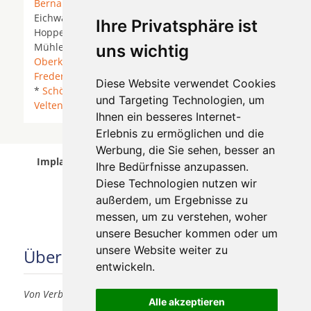
Bernau bei Berlin
* Blankenfelde-Mahlow *
Eichwalde *
Fredersdorf-Vogelsdorf
*
Großbeeren
*
Ihre Privatsphäre ist
Hoppegarten *
Hoppegarten (Mark)
*
Hönow
*
Mühlenbecker Land *
Neuenhagen bei Berlin
*
uns wichtig
Oberkrämer
*
Panketal
*
Petershagen bei
Fredersdorf bei Berlin
* Schulzendorf * Schönefeld
Diese Website verwendet Cookies
*
Schönefeld bei Berlin
*
Schöneiche bei Berlin
*
und Targeting Technologien, um
Velten
*
Werneuchen
* Zeuthen *
Ihnen ein besseres Internet-
Erlebnis zu ermöglichen und die
Werbung, die Sie sehen, besser an
Implantologen in Berlin Lichtenberg wurde am 06
Ihre Bedürfnisse anzupassen.
August 2026 aktualisiert.
Diese Technologien nutzen wir
außerdem, um Ergebnisse zu
messen, um zu verstehen, woher
unsere Besucher kommen oder um
unsere Website weiter zu
Über uns
entwickeln.
Von Verbrauchern für Verbraucher
Alle akzeptieren