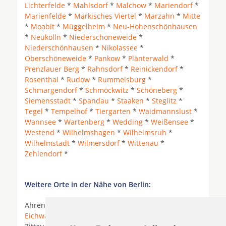
Lichterfelde
*
Mahlsdorf
*
Malchow
*
Mariendorf
*
Marienfelde
*
Märkisches Viertel
*
Marzahn
*
Mitte
*
Moabit
*
Müggelheim
*
Neu-Hohenschönhausen
*
Neukölln
*
Niederschöneweide
*
Niederschönhausen
*
Nikolassee
*
Oberschöneweide
*
Pankow
*
Plänterwald
*
Prenzlauer Berg
*
Rahnsdorf
*
Reinickendorf
*
Rosenthal
*
Rudow
*
Rummelsburg
*
Schmargendorf
*
Schmöckwitz
*
Schöneberg
*
Siemensstadt
*
Spandau
*
Staaken
*
Steglitz
*
Tegel
*
Tempelhof
*
Tiergarten
*
Waidmannslust
*
Wannsee
*
Wartenberg
*
Wedding
*
Weißensee
*
Westend
*
Wilhelmshagen
*
Wilhelmsruh
*
Wilhelmstadt
*
Wilmersdorf
*
Wittenau
*
Zehlendorf
*
Weitere Orte in der Nähe von Berlin:
Ahrensfelde *
Berlin
*
Blankenfelde-Mahlow
*
Eichwalde
* Fredersdorf-Vogelsdorf * Gosen-Neu