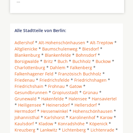
...
Alle Stadtteile von Berlin:
Adlershof
*
Alt-Hohenschönhausen
*
Alt-Treptow
*
Altglienicke
*
Baumschulenweg
*
Biesdorf
*
Blankenburg
*
Blankenfelde
*
Bohnsdorf
*
Borsigwalde
*
Britz
*
Buch
*
Buchholz
*
Buckow
*
Charlottenburg
*
Dahlem
*
Falkenberg
*
Falkenhagener Feld
*
Französisch Buchholz
*
Friedenau
*
Friedrichsfelde
*
Friedrichshagen
*
Friedrichshain
*
Frohnau
*
Gatow
*
Gesundbrunnen
*
Gropiusstadt
*
Grünau
*
Grunewald
*
Hakenfelde
*
Halensee
*
Hansaviertel
*
Heiligensee
*
Heinersdorf
*
Hellersdorf
*
Hermsdorf
*
Hessenwinkel
*
Hohenschönhausen
*
Johannisthal
*
Karlshorst
*
Karolinenhof
*
Karow
*
Kaulsdorf
*
Kladow
*
Konradshöhe
*
Köpenick
*
Kreuzberg
*
Lankwitz
*
Lichtenberg
*
Lichtenrade
*