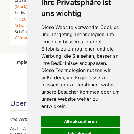
Zittau *
Großbeeren
* Hoppegarten *
Hoppegarten
Ihre Privatsphäre ist
(Mark)
*
Hönow
*
Königs Wusterhausen
*
uns wichtig
Ludwigsfelde * Miersdorfer Werder *
Mittenwalde
*
Neuenhagen bei Berlin
*
Rangsdorf
*
Schulzendorf
*
Schulzendorf bei Eichwalde
*
Diese Website verwendet Cookies
Schönefeld *
Schönefeld bei Berlin
* Teltow *
und Targeting Technologien, um
Wildau
*
Zeuthen
*
Ihnen ein besseres Internet-
Erlebnis zu ermöglichen und die
Werbung, die Sie sehen, besser an
Implantologen in Berlin wurde am 08 August 2026
Ihre Bedürfnisse anzupassen.
aktualisiert.
Diese Technologien nutzen wir
außerdem, um Ergebnisse zu
messen, um zu verstehen, woher
unsere Besucher kommen oder um
unsere Website weiter zu
Über uns
entwickeln.
Von Verbrauchern für Verbraucher
Alle akzeptieren
Ärzte, Zahnärzte, Akustiker und andere
Ich lehne ab