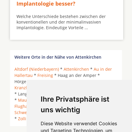
Implantologie besser?
Welche Unterschiede bestehen zwischen der
konventionellen und der minimalinvasiven
Implantologie. Eindeutige Vorteile ...
Weitere Orte in der Nähe von Attenkirchen
Altdorf (Niederbayern)
*
Attenkirchen
*
Au in der
Hallertau
*
Freising
* Haag an der Amper *
Hörgertshausen *
Kirchdorf an der Amper
*
Kranzberg
*
Landshut
*
Langenbach (Kreis Freising)
* Langenbach (Oberbayern) * Mainburg * Marzling
Ihre Privatsphäre ist
*
Mauern
*
Moosburg an der Isar
*
München
Flughafen
*
Nandlstadt
* Rudelzhausen *
uns wichtig
Schweitenkirchen
* Wang * Wolfersdorf *
Wolnzach
*
Zolling
*
Diese Website verwendet Cookies
und Targeting Technologien, um