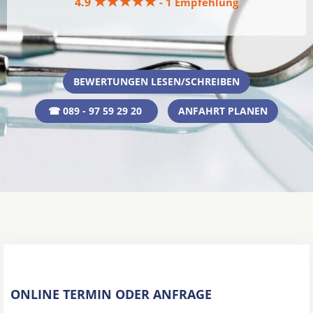
★★★★★
4.9
- 1 Empfehlung
BEWERTUNGEN LESEN/SCHREIBEN
☎ 089 - 97 59 29 20
ANFAHRT PLANEN
ONLINE TERMIN ODER ANFRAGE