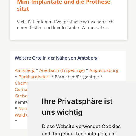
Mini-Implantate und die Prothese
sitzt
Viele Patienten mit Vollprothese wünschen sich
einen festen und komfortablen Zahnersatz ...
Weitere Orte in der Nähe von Amtsberg
Amtsberg
*
Auerbach (Erzgebirge)
*
Augustusburg
*
Burkhardtsdorf
* Börnichen/Erzgebirge *
Chemnitz
*
Drebach
*
Gelenau/Erzgebirge
*
Gornau
* Gornau/Erzgebirge * Grießbach *
Großolbersdorf
* Grünhainichen *
Jahnsbach
*
Ihre Privatsphäre ist
Kemtau * Leubsdorf (Sachsen) * Neukirchen-Adorf
*
Neukirchen/Erzgebirge
* Scharfenstein *
Thum
*
uns wichtig
Waldkirchen/Erzgebirge
*
Wolkenstein
*
Zschopau
*
Diese Website verwendet Cookies
und Targeting Technologien, um