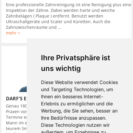
Eine professionelle Zahnreinigung ist eine Reinigung plus eine
Inspektion der Zähne. Dabei werden harte und weiche
Zahnbelägen ( Plaque ) entfernt. Benutzt werden
Ultraschallgeräte und Scaler und Küretten. Auch die
Zahnzwischenräume und ...
mehr >
Ihre Privatsphäre ist
uns wichtig
Diese Website verwendet Cookies
und Targeting Technologien, um
Ihnen ein besseres Internet-
DARF'S EIN BISSCHEN MEHR SEIN?
Erlebnis zu ermöglichen und die
Genau 180 Mal besuchte ein junger Züricher im Jahr 2016
Werbung, die Sie sehen, besser an
Praxen von Zahnärzten. Das Besondere war: Bei der Hälfte der
Termine erschien er als gepflegter, Erfolg ausstrahlender
Ihre Bedürfnisse anzupassen.
Mann im edlen Anzug und ausgestattet mit Accessoires, wie
Diese Technologien nutzen wir
teurem Smartphone, die Status symbolisierten. Den
außerdem, um Ergebnisse zu