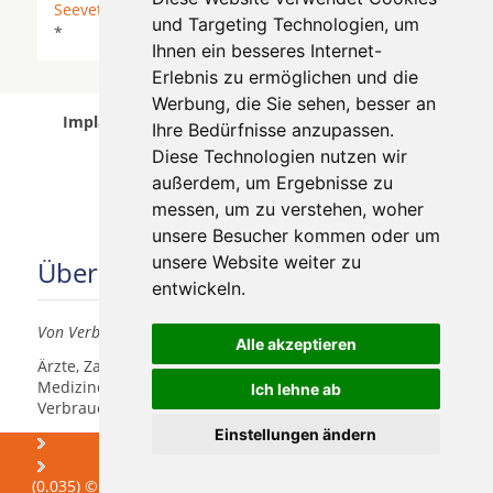
Seevetal
*
Stapelfeld
* Tangstedt (Kreis Pinneberg)
und Targeting Technologien, um
*
Ihnen ein besseres Internet-
Erlebnis zu ermöglichen und die
Werbung, die Sie sehen, besser an
Implantologen in Hamburg wurde am 08 August
Ihre Bedürfnisse anzupassen.
2026 aktualisiert.
Diese Technologien nutzen wir
außerdem, um Ergebnisse zu
messen, um zu verstehen, woher
unsere Besucher kommen oder um
unsere Website weiter zu
Über uns
entwickeln.
Von Verbrauchern für Verbraucher
Alle akzeptieren
Ärzte, Zahnärzte, Akustiker und andere
Medizindienstleister haben hier die Möglichkeit, sich
Ich lehne ab
Verbrauchern vorzustellen.
Einstellungen ändern
Über uns
Was kosten
Zahnimplantate
Praxismarketing
(0.035) © 2004 - 2026 DEV AG - Alle Rechte vorbehalten