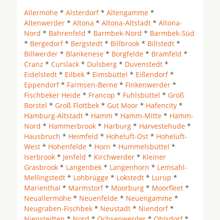
Allermöhe
*
Alsterdorf
*
Altengamme
*
Altenwerder
*
Altona
*
Altona-Altstadt
*
Altona-
Nord
*
Bahrenfeld
*
Barmbek-Nord
*
Barmbek-Süd
*
Bergedorf
*
Bergstedt
*
Billbrook
*
Billstedt
*
Billwerder
*
Blankenese
*
Borgfelde
*
Bramfeld
*
Cranz
*
Curslack
*
Dulsberg
*
Duvenstedt
*
Eidelstedt
*
Eilbek
*
Eimsbüttel
*
Eißendorf
*
Eppendorf
*
Farmsen-Berne
*
Finkenwerder
*
Fischbeker Heide
*
Francop
*
Fuhlsbüttel
*
Groß
Borstel
*
Groß Flottbek
*
Gut Moor
*
Hafencity
*
Hamburg-Altstadt
*
Hamm
*
Hamm-Mitte
*
Hamm-
Nord
*
Hammerbrook
*
Harburg
*
Harvestehude
*
Hausbruch
*
Heimfeld
*
Hoheluft-Ost
*
Hoheluft-
West
*
Hohenfelde
*
Horn
*
Hummelsbüttel
*
Iserbrook
*
Jenfeld
*
Kirchwerder
*
Kleiner
Grasbrook
*
Langenbek
*
Langenhorn
*
Lemsahl-
Mellingstedt
*
Lohbrügge
*
Lokstedt
*
Lurup
*
Marienthal
*
Marmstorf
*
Moorburg
*
Moorfleet
*
Neuallermöhe
*
Neuenfelde
*
Neuengamme
*
Neugraben-Fischbek
*
Neustadt
*
Niendorf
*
Nienstedten
*
Nord
*
Ochsenwerder
*
Ohlsdorf
*