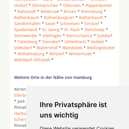
Osdorf
*
Othmarschen
*
Ottensen
*
Poppenbüttel
*
Rahlstedt
*
Reitbrook
*
Rissen
*
Rönneburg
*
Rothenbaum
*
Rothenburgsort
*
Rotherbaum
*
Sandtorhafen
*
Sasel
*
Schnelsen
*
Sinstorf
*
Spadenland
*
St. Georg
*
St. Pauli
*
Steilshoop
*
Steinwerder
*
Stellingen
*
Sternschanze
*
Sülldorf
*
Tatenberg
*
Tonndorf
*
Uhlenhorst
*
Veddel
*
Volksdorf
*
Waltershof
*
Wandsbek
*
Wellingsbüttel
*
Wilhelmsburg
*
Wilstorf
*
Winterhude
*
Wohldorf-Ohlstedt
*
Weitere Orte in der Nähe von Hamburg
Ahrensburg * Appen *
Barsbüttel
*
Bönningstedt
*
Ellerbek
*
Glinde
*
Halstenbek
*
Hamburg
*
Hasloh
* Jork *
Lübeck
*
Norderstedt
*
Oststeinbek
*
Ihre Privatsphäre ist
Pinneberg *
Rellingen
*
Rosengarten (Kreis
Harburg)
* Rosengarten (Landkreis Harburg) *
uns wichtig
Schenefeld (Bezirk Hamburg)
* Schenefeld (Kreis
Pinneberg) * Schenefeld (Kreis Steinburg) *
Diese Website verwendet Cookies